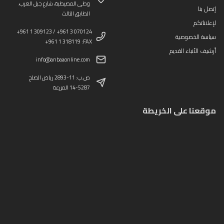
وطى المصيطبة، شارع جبل العرب،
إتصل بنا
الطابق الثالث
لإعلاناتكم
+961 1 309123 / +961 3 070124
سياسة الخصوصية
+961 1 318119 :FAX
أرشيف الأنباء القديم
info@anbaaonline.com
ص.ب: 11-2893 رياض الصلح
14-5287 المزرعة
موقعنا على الخريطة