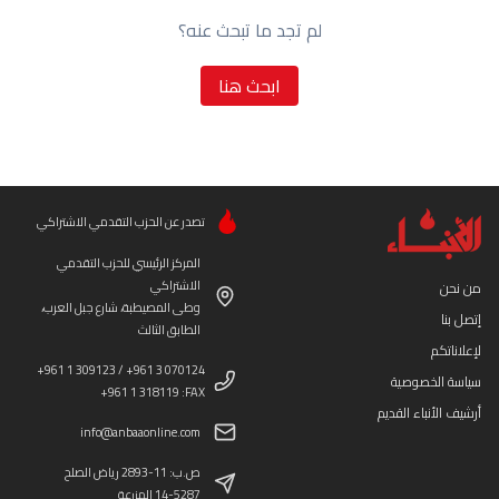
لم تجد ما تبحث عنه؟
ابحث هنا
تصدر عن الحزب التقدمي الاشتراكي
المركز الرئيسي للحزب التقدمي
الاشتراكي
من نحن
وطى المصيطبة، شارع جبل العرب،
إتصل بنا
الطابق الثالث
لإعلاناتكم
+961 1 309123 / +961 3 070124
سياسة الخصوصية
+961 1 318119 :FAX
أرشيف الأنباء القديم
info@anbaaonline.com
ص.ب: 11-2893 رياض الصلح
14-5287 المزرعة