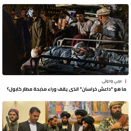
عربي ودولي
ما هو "داعش خراسان" الذي يقف وراء مذبحة مطار كابول؟