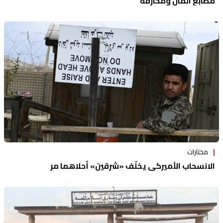
مطابع المال ومحارقه
مختارات
الانسحاب الأميركي يخلّف «شرقين» أحلاهما مر