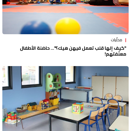
محلّيات
"كيف إلها قلب تعمل فيهن هيك؟"... حاضنة الأطفال
معنّفتهم!