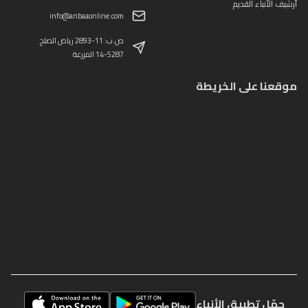
أرشيف الأنباء القديم
info@anbaaonline.com
ص.ب: 11-2893 رياض الصلح
14-5287 المزرعة
موقعنا على الخريطة
حمّل تطبيق الأنباء