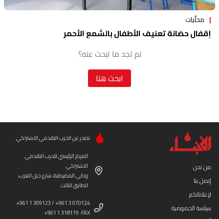
محلّيات
إقفال حضانة تعنيف الأطفال بالشمع الأحمر
لم تجد ما تبحث عنه؟
ابحث هنا
تصدر عن الحزب التقدمي الاشتراكي
المركز الرئيسي للحزب التقدمي
الاشتراكي
من نحن
وطى المصيطبة، شارع جبل العرب،
إتصل بنا
الطابق الثالث
لإعلاناتكم
+961 1 309123 / +961 3 070124
سياسة الخصوصية
+961 1 318119 :FAX