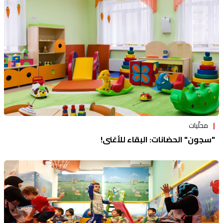
منوعات
محلّيات
"سجون" الحضانات: البقاء للأغنى!