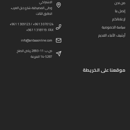
الاشتراكي
من نحن
وطى المصيطبة، شارع جبل العرب،
إتصل بنا
الطابق الثالث
لإعلاناتكم
+961 1 309123 / +961 3 070124
سياسة الخصوصية
+961 1 318119 :FAX
أرشيف الأنباء القديم
info@anbaaonline.com
ص.ب: 11-2893 رياض الصلح
14-5287 المزرعة
موقعنا على الخريطة