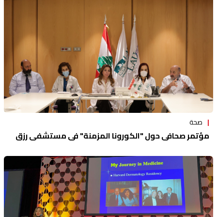
منوعات
صحة
مؤتمر صحافي حول "الكورونا المزمنة" في مستشفى رزق