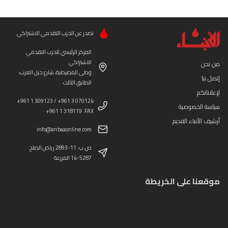
تصدر عن الحزب التقدمي الاشتراكي
المركز الرئيسي للحزب التقدمي
الاشتراكي
من نحن
وطى المصيطبة، شارع جبل العرب،
إتصل بنا
الطابق الثالث
لإعلاناتكم
+961 1 309123 / +961 3 070124
سياسة الخصوصية
+961 1 318119 :FAX
أرشيف الأنباء القديم
info@anbaaonline.com
ص.ب: 11-2893 رياض الصلح
14-5287 المزرعة
موقعنا على الخريطة