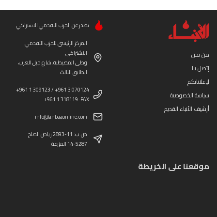
تصدر عن الحزب التقدمي الاشتراكي
المركز الرئيسي للحزب التقدمي
الاشتراكي
من نحن
وطى المصيطبة، شارع جبل العرب،
إتصل بنا
الطابق الثالث
لإعلاناتكم
+961 1 309123 / +961 3 070124
سياسة الخصوصية
+961 1 318119 :FAX
أرشيف الأنباء القديم
info@anbaaonline.com
ص.ب: 11-2893 رياض الصلح
14-5287 المزرعة
موقعنا على الخريطة