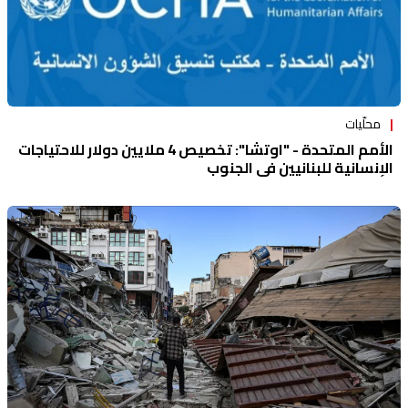
محلّيات
الأمم المتحدة - "اوتشا": تخصيص 4 ملايين دولار للاحتياجات
الإنسانية للبنانيين في الجنوب