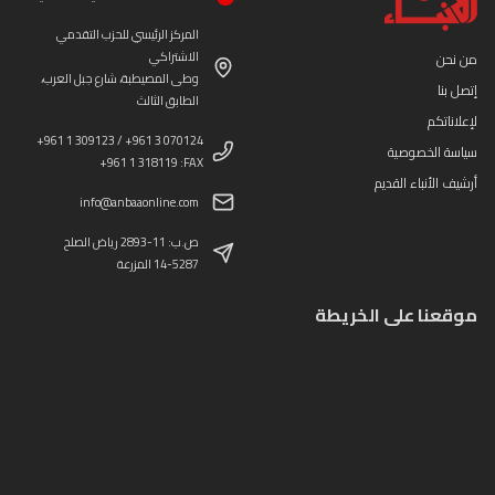
المركز الرئيسي للحزب التقدمي
الاشتراكي
من نحن
وطى المصيطبة، شارع جبل العرب،
إتصل بنا
الطابق الثالث
لإعلاناتكم
+961 1 309123 / +961 3 070124
سياسة الخصوصية
+961 1 318119 :FAX
أرشيف الأنباء القديم
info@anbaaonline.com
ص.ب: 11-2893 رياض الصلح
14-5287 المزرعة
موقعنا على الخريطة