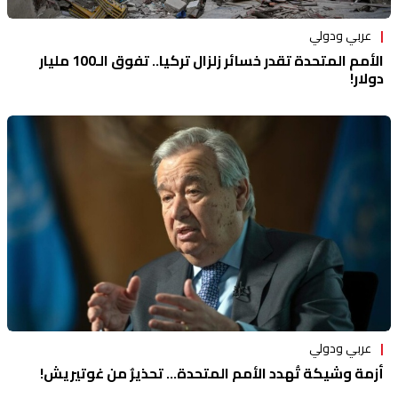
عربي ودولي
الأمم المتحدة تقدر خسائر زلزال تركيا.. تفوق الـ100 مليار
دولار!
عربي ودولي
أزمة وشيكة تُهدد الأمم المتحدة… تحذيرٌ من غوتيريش!