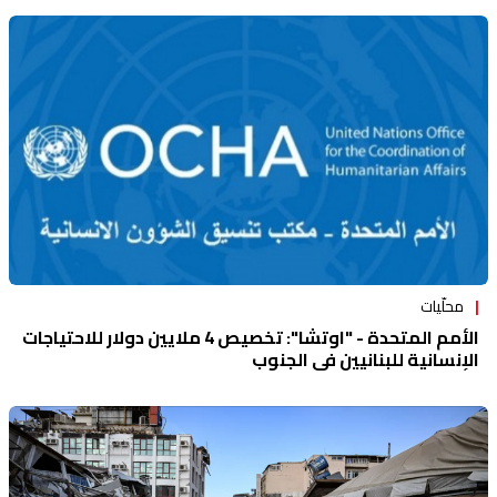
محلّيات
الأمم المتحدة - "اوتشا": تخصيص 4 ملايين دولار للاحتياجات
الإنسانية للبنانيين في الجنوب