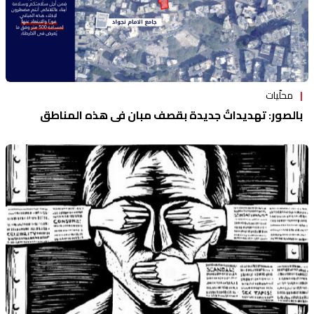
محلّيات
بالصور: تهديداتٌ جديدة بقصف مبانٍ في هذه المناطق