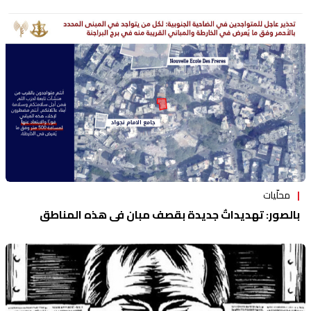
محلّيات
بالصور: تهديداتٌ جديدة بقصف مبانٍ في هذه المناطق