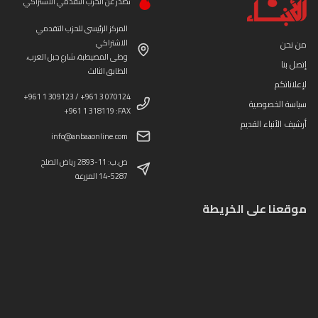
تصدر عن الحزب التقدمي الاشتراكي
المركز الرئيسي للحزب التقدمي
الاشتراكي
من نحن
وطى المصيطبة، شارع جبل العرب،
إتصل بنا
الطابق الثالث
لإعلاناتكم
+961 1 309123 / +961 3 070124
سياسة الخصوصية
+961 1 318119 :FAX
أرشيف الأنباء القديم
info@anbaaonline.com
ص.ب: 11-2893 رياض الصلح
14-5287 المزرعة
موقعنا على الخريطة