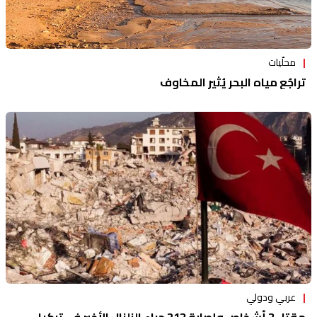
محلّيات
تراجُع مياه البحر يُثير المخاوف
عربي ودولي