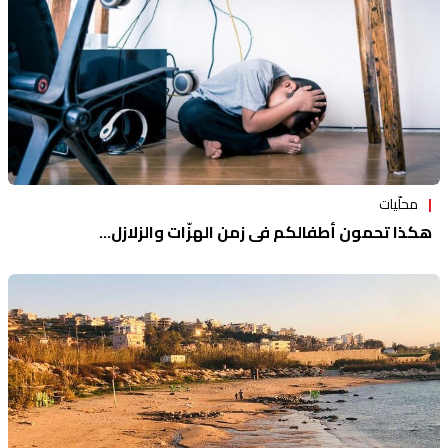
محلّيات
هكذا تحمون أطفالكم في زمن الهزّات والزلازل…