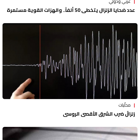
عربي ودولي
عدد ضحايا الزلزال يتخطى 50 ألفاً.. والهزات القوية مستمرة
محلّيات
زلزالٌ ضرب الشرق الأقصى الروسي