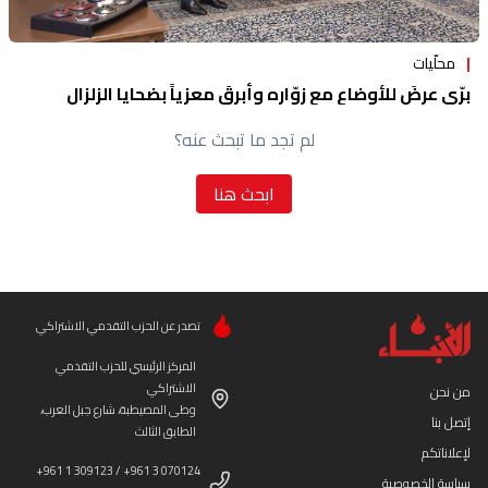
محلّيات
برّي عرضَ للأوضاع مع زوّاره وأبرقَ معزياً بضحايا الزلزال
لم تجد ما تبحث عنه؟
ابحث هنا
تصدر عن الحزب التقدمي الاشتراكي
المركز الرئيسي للحزب التقدمي
الاشتراكي
من نحن
وطى المصيطبة، شارع جبل العرب،
إتصل بنا
الطابق الثالث
لإعلاناتكم
+961 1 309123 / +961 3 070124
سياسة الخصوصية