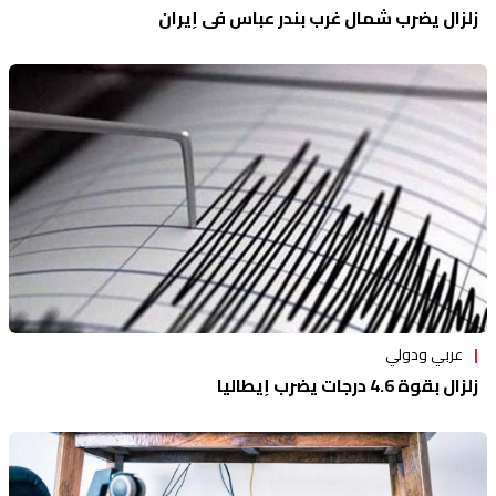
زلزال يضرب شمال غرب بندر عباس في إيران
عربي ودولي
زلزال بقوة 4.6 درجات يضرب إيطاليا