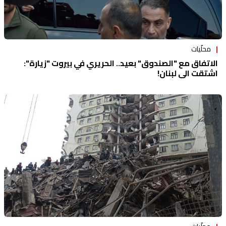
محلّيات
الاتفاق مع "الصندوق" بعيد.. الحريري في بيروت "زيارة":
اشتقت الى لبنان!