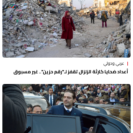
عربي ودولي
أعداد ضحايا كارثة الزلزال تقفز لـ"رقم حزين".. غير مسبوق