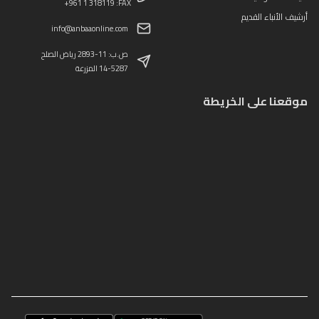
+961 1 318119 :FAX
أرشيف الأنباء القديم
info@anbaaonline.com
ص.ب: 11-2893 رياض الصلح
14-5287 المزرعة
موقعنا على الخريطة