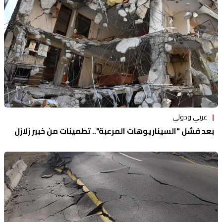
عربي ودولي
بعد فشل "السيناريوهات المرعبة".. تطمينات من خبير زلازل