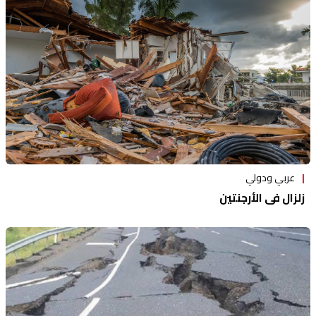
منوعات
عربي ودولي
زلزال في الأرجنتين