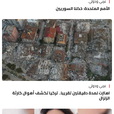
عربي ودولي
الأمم المتحدة: خذلنا السوريين
عربي ودولي
اهتزت لمدة دقيقتين تقريبا.. تركيا تكشف أهوال كارثة
الزلزال