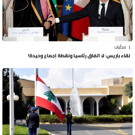
محلّيات
لقاء باريس: لا اتفاق رئاسيا ونقطة إجماع وحيدة!