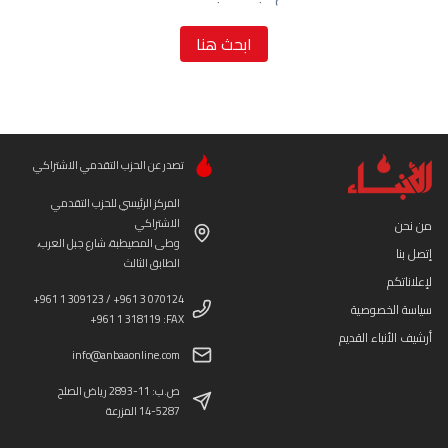
ابحث هنا
تصدر عن الحزب التقدمي الاشتراكي
المركز الرئيسي للحزب التقدمي
الاشتراكي
من نحن
وطى المصيطبة، شارع جبل العرب،
إتصل بنا
الطابق الثالث
لإعلاناتكم
+961 1 309123 / +961 3 070124
سياسة الخصوصية
+961 1 318119 :FAX
أرشيف الأنباء القديم
info@anbaaonline.com
ص.ب: 11-2893 رياض الصلح
14-5287 المزرعة