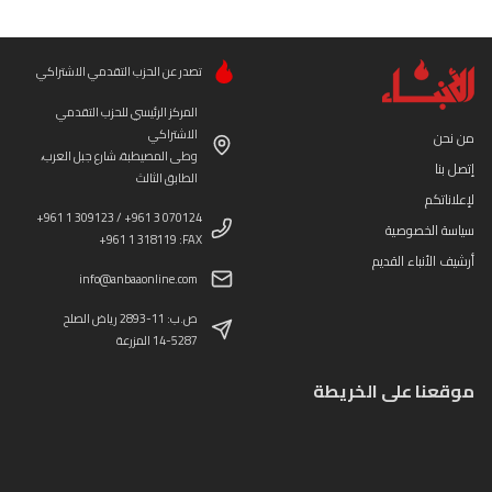
تصدر عن الحزب التقدمي الاشتراكي
المركز الرئيسي للحزب التقدمي
الاشتراكي
من نحن
وطى المصيطبة، شارع جبل العرب،
إتصل بنا
الطابق الثالث
لإعلاناتكم
+961 1 309123 / +961 3 070124
سياسة الخصوصية
+961 1 318119 :FAX
أرشيف الأنباء القديم
info@anbaaonline.com
ص.ب: 11-2893 رياض الصلح
14-5287 المزرعة
موقعنا على الخريطة