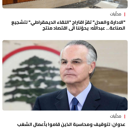
محلّيات
"الادارة والعدل" تقرّ اقتراح "اللقاء الديمقراطي" لتشجيع
الصناعة... عبدالله: يحوّلنا الى اقتصاد منتج
محلّيات
عدوان: لتوقيف ومحاسبة الذين قاموا بأعمال الشغب