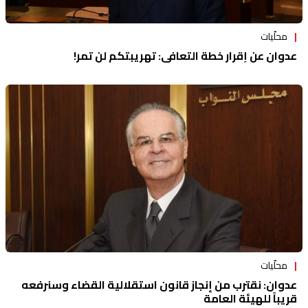
محلّيات
عدوان عن إقرار خطة التعافي: تهريبتكم لن تمر!
محلّيات
عدوان: نقترب من إنجاز قانون استقلالية القضاء وسنرفعه
قريباً للهيئة العامة