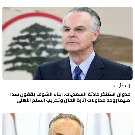
محلّيات
عدوان استنكر حادثة السعديات: ابناء الشوف يقفون سدا
منيعا بوجه محاولات اثارة الفتن وتخريب السلم الأهلي