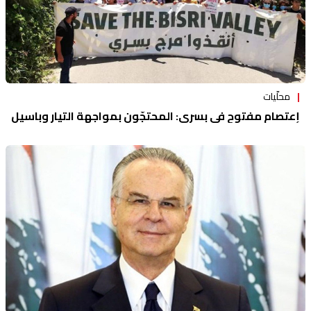
محلّيات
إعتصام مفتوح في بسري: المحتجّون بمواجهة التيار وباسيل