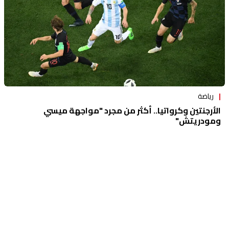
رياضة
الأرجنتين وكرواتيا.. أكثر من مجرد "مواجهة ميسي
ومودريتش"