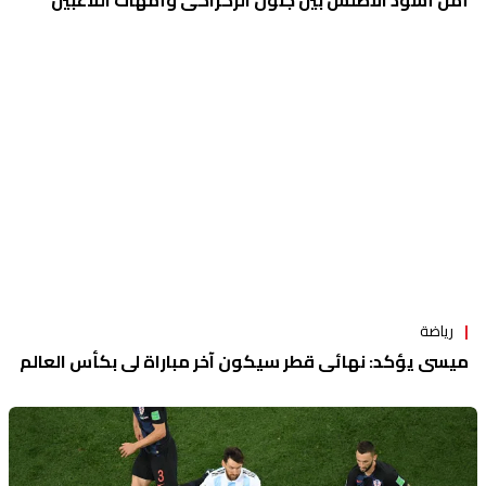
أمل أسود الأطلس بين جنون الركراكي وأمهات اللاعبين
رياضة
ميسي يؤكد: نهائي قطر سيكون آخر مباراة لي بكأس العالم