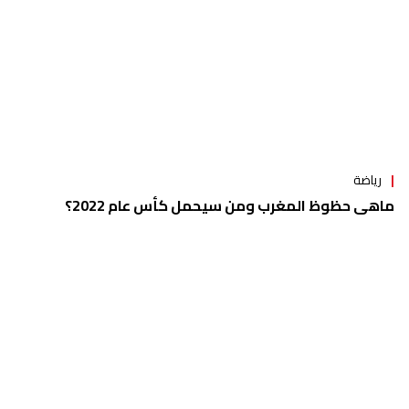
رياضة
ماهي حظوظ المغرب ومن سيحمل كأس عام 2022؟