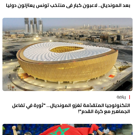
بعد المونديال.. لاعبون كبار في منتخب تونس يعتزلون دوليا
رياضة
التكنولوجيا المتقدّمة تغزو المونديال... "ثورة في تفاعل
الجماهير مع كرة القدم"!