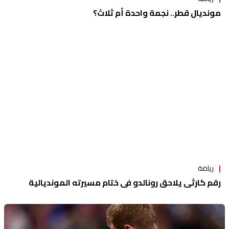
مونديال قطر.. نجمة واحدة أم ثلاث؟
رياضة
رقم كارثي يلاحق رونالدو في ختام مسيرته المونديالية