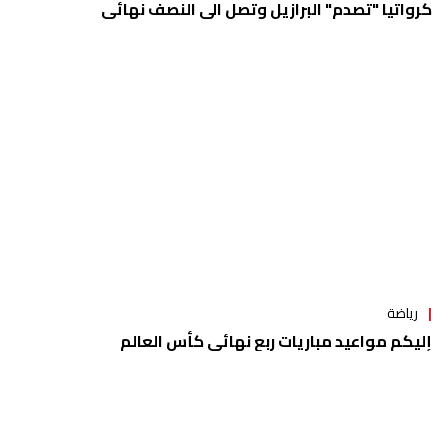
كرواتيا "تصدم" البرازيل وتصل الى النصف نهائي
رياضة
إليكم مواعيد مباريات ربع نهائي كأس العالم