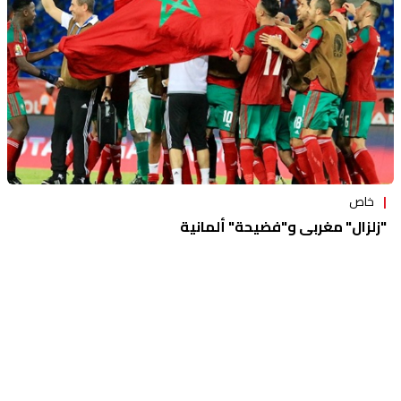
خاص
"زلزال" مغربي و"فضيحة" ألمانية