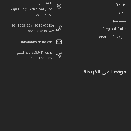
الاشتراكي
من نحن
وطى المصيطبة، شارع جبل العرب،
إتصل بنا
الطابق الثالث
لإعلاناتكم
+961 1 309123 / +961 3 070124
سياسة الخصوصية
+961 1 318119 :FAX
أرشيف الأنباء القديم
info@anbaaonline.com
ص.ب: 11-2893 رياض الصلح
14-5287 المزرعة
موقعنا على الخريطة