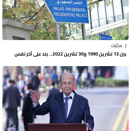
محلّيات
بين 13 تشرين 1990 و30 تشرين 2022... بلد على آخر نفس