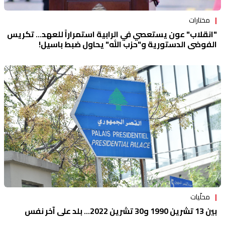
مختارات
"انقلاب" عون يستعصي في الرابية استمراراً للعهد... تكريس
الفوضى الدستورية و"حزب الله" يحاول ضبط باسيل!
محلّيات
بين 13 تشرين 1990 و30 تشرين 2022... بلد على آخر نفس