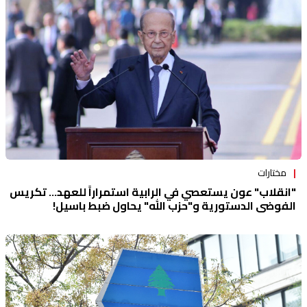
منوعات
مختارات
"انقلاب" عون يستعصي في الرابية استمراراً للعهد... تكريس
الفوضى الدستورية و"حزب الله" يحاول ضبط باسيل!