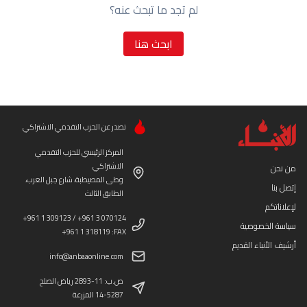
لم تجد ما تبحث عنه؟
ابحث هنا
تصدر عن الحزب التقدمي الاشتراكي
المركز الرئيسي للحزب التقدمي
الاشتراكي
من نحن
وطى المصيطبة، شارع جبل العرب،
إتصل بنا
الطابق الثالث
لإعلاناتكم
+961 1 309123 / +961 3 070124
سياسة الخصوصية
+961 1 318119 :FAX
أرشيف الأنباء القديم
info@anbaaonline.com
ص.ب: 11-2893 رياض الصلح
14-5287 المزرعة