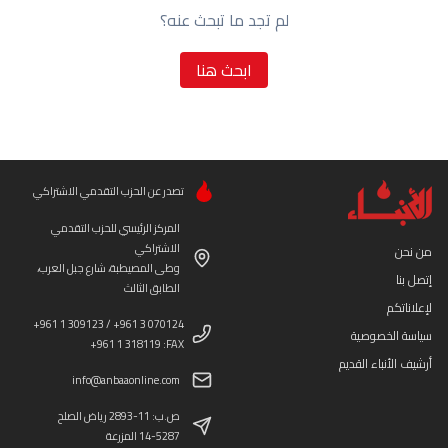
لم تجد ما تبحث عنه؟
ابحث هنا
تصدر عن الحزب التقدمي الاشتراكي
المركز الرئيسي للحزب التقدمي
الاشتراكي
من نحن
وطى المصيطبة، شارع جبل العرب،
إتصل بنا
الطابق الثالث
لإعلاناتكم
+961 1 309123 / +961 3 070124
سياسة الخصوصية
+961 1 318119 :FAX
أرشيف الأنباء القديم
info@anbaaonline.com
ص.ب: 11-2893 رياض الصلح
14-5287 المزرعة