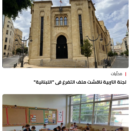
منوعات
محلّيات
لجنة التربية ناقشت ملف التفرغ في "اللبنانية"