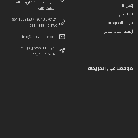
وطى المصيطبة، شارع جبل العرب،
إتصل بنا
الطابق الثالث
لإعلاناتكم
+961 1 309123 / +961 3 070124
سياسة الخصوصية
+961 1 318119 :FAX
أرشيف الأنباء القديم
info@anbaaonline.com
ص.ب: 11-2893 رياض الصلح
14-5287 المزرعة
موقعنا على الخريطة