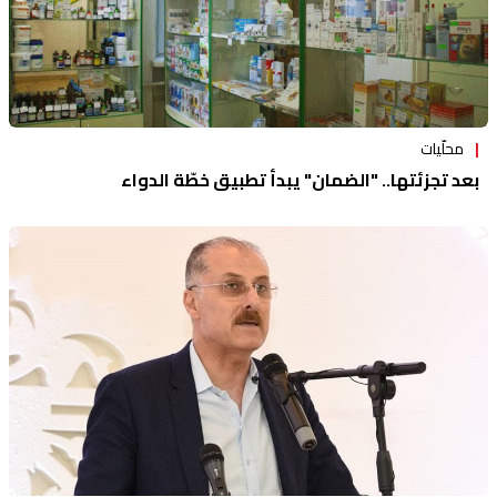
محلّيات
بعد تجزئتها.. "الضمان" يبدأ تطبيق خطّة الدواء