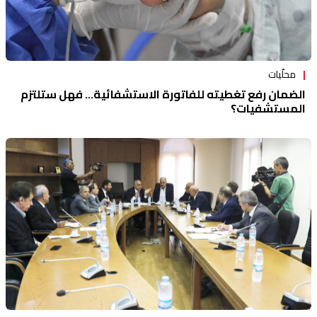
محلّيات
الضمان رفع تغطيته للفاتورة الاستشفائية... فهل ستلتزم
المستشفيات؟