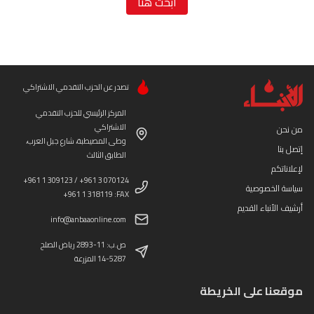
ابحث هنا
تصدر عن الحزب التقدمي الاشتراكي
المركز الرئيسي للحزب التقدمي
الاشتراكي
من نحن
وطى المصيطبة، شارع جبل العرب،
إتصل بنا
الطابق الثالث
لإعلاناتكم
+961 1 309123 / +961 3 070124
سياسة الخصوصية
+961 1 318119 :FAX
أرشيف الأنباء القديم
info@anbaaonline.com
ص.ب: 11-2893 رياض الصلح
14-5287 المزرعة
موقعنا على الخريطة