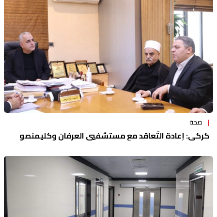
منوعات
صحة
كركي: إعادة التّعاقد مع مستشفيي العرفان وكليمنصو