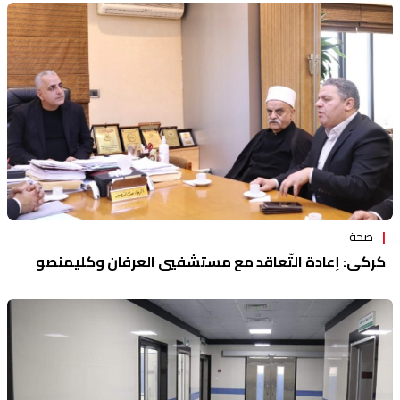
صحة
كركي: إعادة التّعاقد مع مستشفيي العرفان وكليمنصو