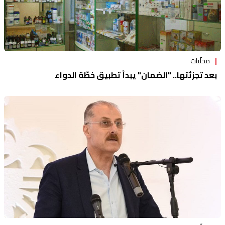
محلّيات
بعد تجزئتها.. "الضمان" يبدأ تطبيق خطّة الدواء