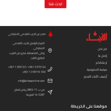
ابحث هنا
تصدر عن الحزب التقدمي الاشتراكي
المركز الرئيسي للحزب التقدمي
الاشتراكي
من نحن
وطى المصيطبة، شارع جبل العرب،
إتصل بنا
الطابق الثالث
لإعلاناتكم
+961 1 309123 / +961 3 070124
سياسة الخصوصية
+961 1 318119 :FAX
أرشيف الأنباء القديم
info@anbaaonline.com
ص.ب: 11-2893 رياض الصلح
14-5287 المزرعة
موقعنا على الخريطة