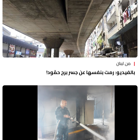
من لبنان
بالفيديو: رمت بنفسها عن جسر برج حمّود!