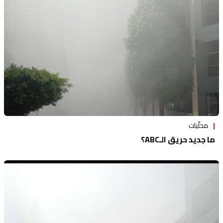
منوعات
محلّيات
ما جديد حريق الـABC؟