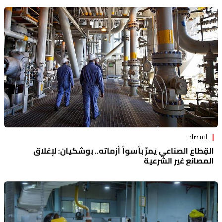
اقتصاد
القِطاع الصناعي يَمرّ بأسوأ أزماته.. بوشكيان: لإغلاق
المصانع غير الشرعية