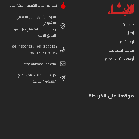
تصدر عن الحزب التقدمي الاشتراكي
المركز الرئيسي للحزب التقدمي
الاشتراكي
من نحن
وطى المصيطبة، شارع جبل العرب،
إتصل بنا
الطابق الثالث
لإعلاناتكم
+961 1 309123 / +961 3 070124
سياسة الخصوصية
+961 1 318119 :FAX
أرشيف الأنباء القديم
info@anbaaonline.com
ص.ب: 11-2893 رياض الصلح
14-5287 المزرعة
موقعنا على الخريطة