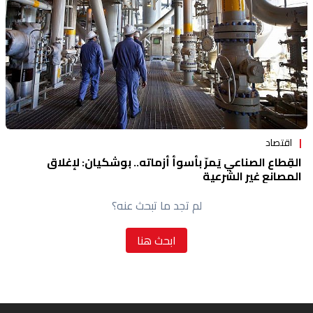
اقتصاد
القِطاع الصناعي يَمرّ بأسوأ أزماته.. بوشكيان: لإغلاق
المصانع غير الشرعية
لم تجد ما تبحث عنه؟
ابحث هنا