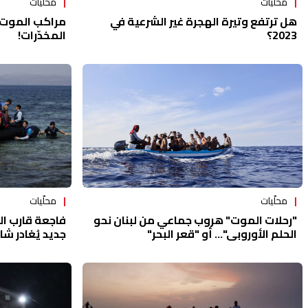
محلّيات
محلّيات
هل ترتفع وتيرة الهجرة غير الشرعية في
مراكب الموت: 
2023؟
المخدّرات!
محلّيات
محلّيات
"رحلات الموت" هروب جماعي من لبنان نحو
فاجعة قارب ال
الحلم الأوروبي"... أو "قعر البحر"
جديد يُغادر ش