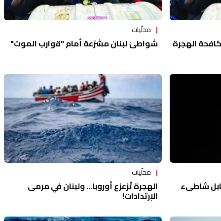
محلّيات
كافحة الهجرة
شواطئ لبنان مشرّعة أمام "قوارب الموت"
محلّيات
الهجرة تُزعزع أوروبا... ولبنان في مرمى
قابل شاطىء
الإرتدادات!