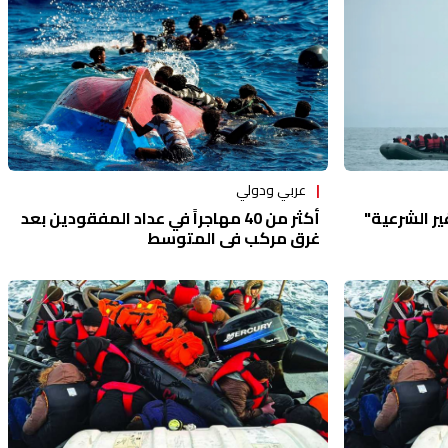
عربي ودولي
ير الشرعية"
أكثر من 40 مهاجراً في عداد المفقودين بعد
غرق مركب في المتوسط