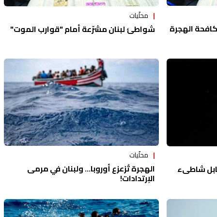
محلّيات
كافحة الهجرة
شواطئ لبنان مشرّعة أمام "قوارب الموت"
محلّيات
الهجرة تُزعزع أوروبا... ولبنان في مرمى
قابل شاطىء
الإرتدادات!