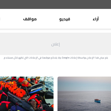
آراء
فيديو
مواقف
ا
موقف
وليد جنبلاط
الأنباء
تيمور جنبلاط
إعلان
كتّاب
الأنباء
التقدّمي
يتم عرض هذا الإعلان بواسطة إعلانات Google، ولا يتحكم موقعنا في الإعلانات التي تظهر لكل مستخدم.
منبر
مختارات
صحافة
أجنبية
بريد
القرّاء