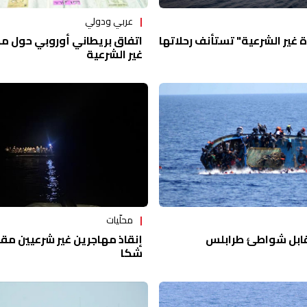
عربي ودولي
اتفاق بريطاني أوروبي حول م
 غير الشرعية" تستأنف رحلاتها
غير الشرعية
محلّيات
شواطئ ‎طرابلس
إنقاذ مهاجرين غير شرعيين م
شكا