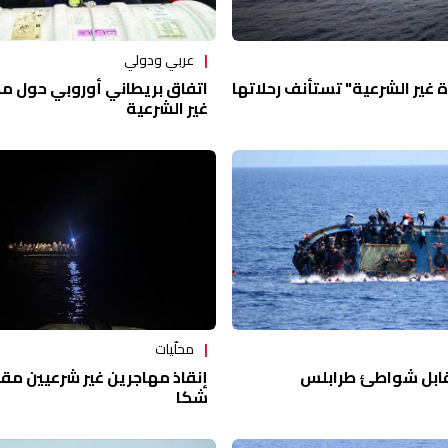
عربي ودولي
اتفاق بريطاني أوروبي حول م
 غير الشرعية" تستأنف رحلاتها
غير الشرعية
محلّيات
شواطئ ‎طرابلس
إنقاذ مهاجرين غير شرعيين م
شكا