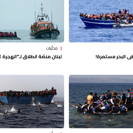
محلّيات
في البحر مستمرة!
لبنان منصّة انطلاق لـ"الهجرة غ