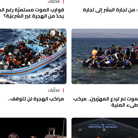
محلّيات
قوارب الموت مستمرّة رغم الك
من تجارة البشر إلى تجارة
يحدّ من الهجرة غير الشرعيّة؟
محلّيات
مراكب الهجرة لن تتوقف..
موت لم تردع المهرّبين.. مركب
اطىء المنية