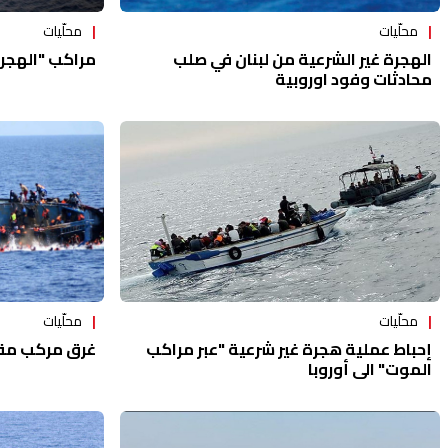
محلّيات
محلّيات
الهجرة غير الشرعية من لبنان في صلب
مراكب "الهجرة
محادثات وفود اوروبية
محلّيات
محلّيات
إحباط عملية هجرة غير شرعية "عبر مراكب
غرق مركب مقابل 
الموت" الى أوروبا