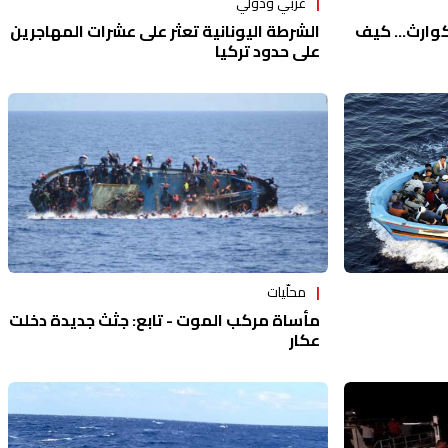
عربي ودولي
وارث... كيف
الشرطة اليونانية تعثر على عشرات المهاجرين
على حدود تركيا
محلّيات
مأساة مركب الموت - تابع: جثث جديدة دخلت
عكار