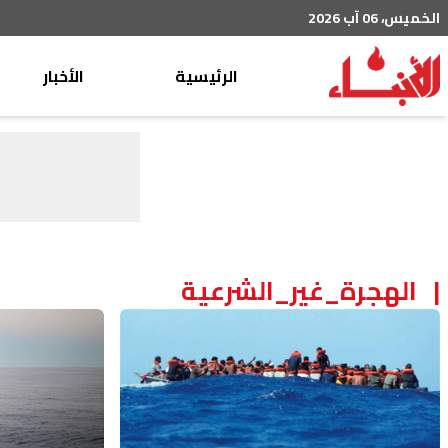
الخميس، 06 آب 2026
الرئيسية
الأخبار
محليات
عربي دولي
إقتصاد
خاص
رياضة
الهجرة_غير_الشرعية
من لبنان
ثقافة ومجتمع
منوعات