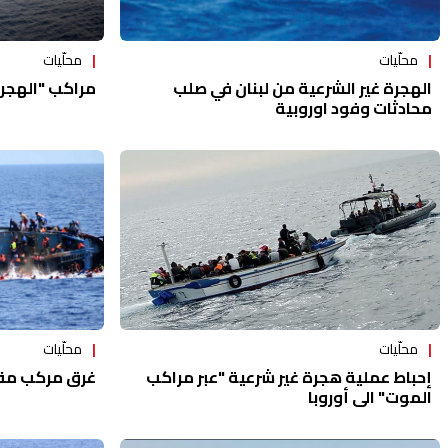
محلّيات
محلّيات
الهجرة غير الشرعية من لبنان في صلب
مراكب "الهجرة
محادثات وفود اوروبية
محلّيات
محلّيات
إحباط عملية هجرة غير شرعية "عبر مراكب
غرق مركب مقابل 
الموت" الى أوروبا