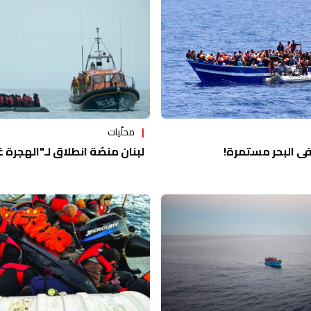
محلّيات
في البحر مستمرة!
لبنان منصّة انطلاق لـ"الهجرة غ