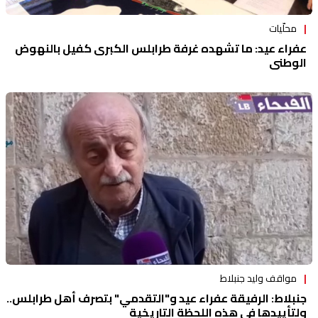
محلّيات
عفراء عيد: ما تشهده غرفة طرابلس الكبرى كفيل بالنهوض
الوطني
مواقف وليد جنبلاط
جنبلاط: الرفيقة عفراء عيد و"التقدمي" بتصرف أهل طرابلس..
ولتأييدها في هذه اللحظة التاريخية