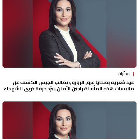
محلّيات
عيد مُعزية بضحايا غرق الزورق: نطالب الجيش الكشف عن
ملابسات هذه المأساة راجين الله ان يبرّد حرقة ذوي الشهداء