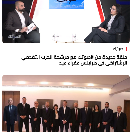
صوتَِك
حلقة جديدة من #صوتَِك مع مرشحة الحزب التقدمي
الإشتراكي في طرابلس عفراء عيد