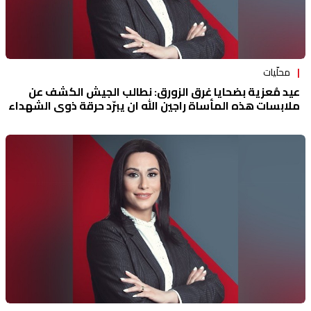
محلّيات
عيد مُعزية بضحايا غرق الزورق: نطالب الجيش الكشف عن
ملابسات هذه المأساة راجين الله ان يبرّد حرقة ذوي الشهداء