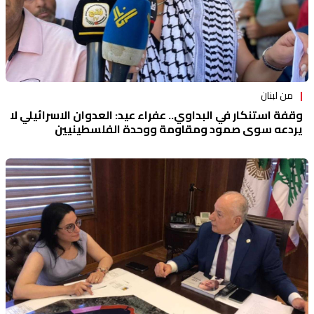
من لبنان
وقفة استنكار في البداوي.. عفراء عيد: العدوان الاسرائيلي لا
يردعه سوى صمود ومقاومة ووحدة الفلسطينيين