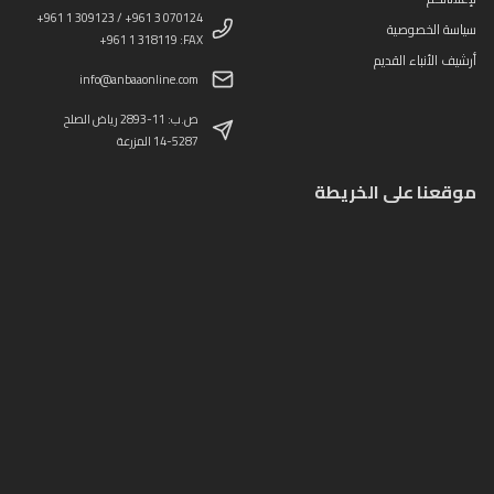
+961 1 309123 / +961 3 070124
سياسة الخصوصية
+961 1 318119 :FAX
أرشيف الأنباء القديم
info@anbaaonline.com
ص.ب: 11-2893 رياض الصلح
14-5287 المزرعة
موقعنا على الخريطة