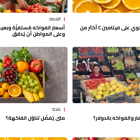
اقتصاد
أسعار الفواكه مُستفزّة وبعيدة
10 أطعمة تحتوي على فيتامين C أكثر من
وعلى المواطن أن يُدقق
صحة
ر والفواكه بالدولار؟
متى يُفضّل تناوُل الفاكهة؟