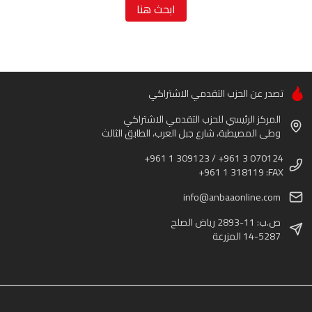
ابحث هنا
تصدر عن الحزب التقدمي الاشتراكي
المركز الرئيسي للحزب التقدمي الاشتراكي
وطى المصيطبة، شارع جبل العرب، الطابق الثالث
+961 1 309123 / +961 3 070124
+961 1 318119 :FAX
info@anbaaonline.com
ص.ب: 11-2893 رياض الصلح
14-5287 المزرعة