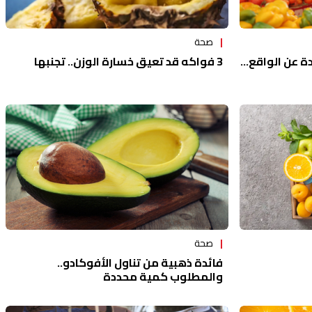
صحة
 عن الواقع...
3 فواكه قد تعيق خسارة الوزن.. تجنبها
صحة
فائدة ذهبية من تناول الأفوكادو..
والمطلوب كمية محددة