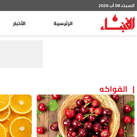
السبت، 08 آب 2026
الرئيسية
الأخبار
محليات
عربي دولي
إقتصاد
خاص
رياضة
الفواكه
من لبنان
ثقافة ومجتمع
منوعات