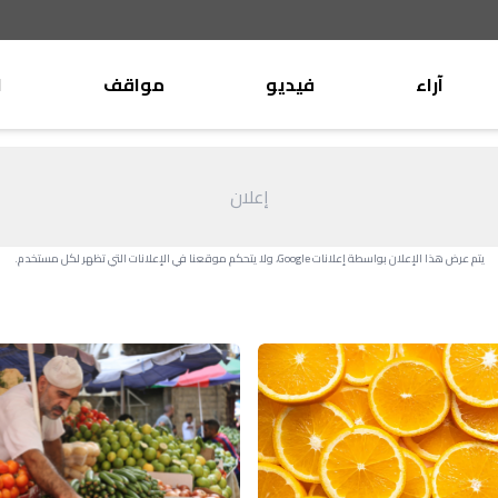
آراء
فيديو
مواقف
ا
موقف
وليد جنبلاط
الأنباء
تيمور جنبلاط
إعلان
كتّاب
الأنباء
التقدّمي
يتم عرض هذا الإعلان بواسطة إعلانات Google، ولا يتحكم موقعنا في الإعلانات التي تظهر لكل مستخدم.
منبر
مختارات
صحافة
أجنبية
بريد
القرّاء