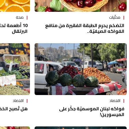
محلّيات
صحة
التضخم يحرِم الطبقة الفقيرة من منافع
الفواكه الصيفيّة..
البرتقال
اقتصاد
اقتصاد
فواكه لبنان الموسميّة حِكْر على
هل تُصبح الخضا
الميسورين!