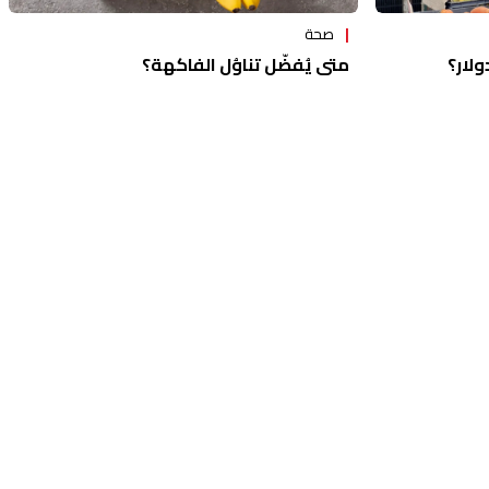
صحة
ولار؟
متى يُفضّل تناوُل الفاكهة؟