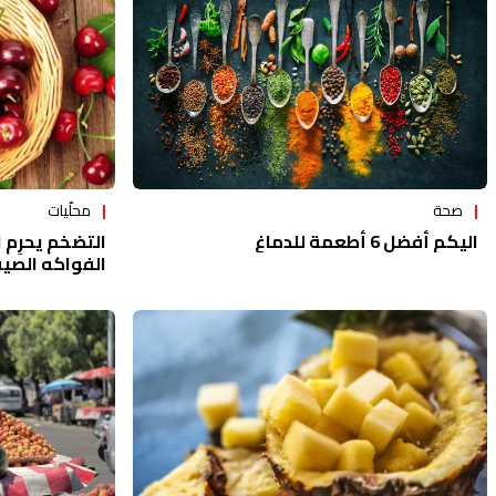
محلّيات
صحة
التضخم يحرِم 
اليكم أفضل 6 أطعمة للدماغ
الفواكه الصيفي