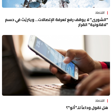
اقتصاد
"الشورى" لا يوقف رفع تعرفة الإتصالات... ويتريّث في حسم
"لاقانونية" القرار
اقتصاد
هل نقول وداعاً للـ"ألو"؟