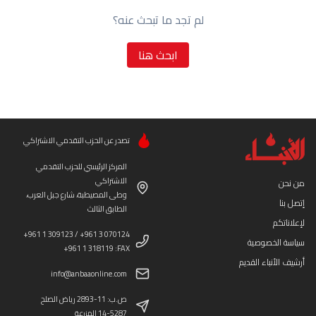
لم تجد ما تبحث عنه؟
ابحث هنا
تصدر عن الحزب التقدمي الاشتراكي
المركز الرئيسي للحزب التقدمي
الاشتراكي
من نحن
وطى المصيطبة، شارع جبل العرب،
إتصل بنا
الطابق الثالث
لإعلاناتكم
+961 1 309123 / +961 3 070124
سياسة الخصوصية
+961 1 318119 :FAX
أرشيف الأنباء القديم
info@anbaaonline.com
ص.ب: 11-2893 رياض الصلح
14-5287 المزرعة