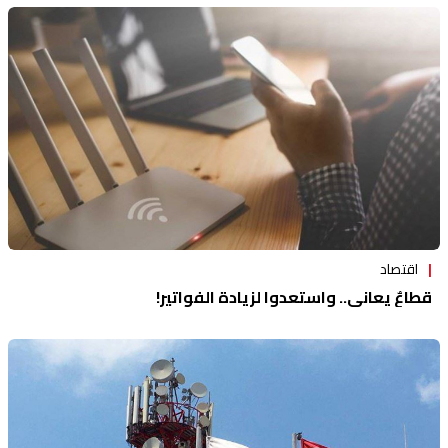
اقتصاد
قطاعٌ يعاني.. واستعدوا لزيادة الفواتير!