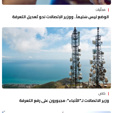
محلّيات
الوضع ليس سَليماً.. ووزير الإتصالات نحو تَعديل التعرفة
خاص
وزير الاتصالات لـ"الأنباء": مجبورون على رفع التعرفة