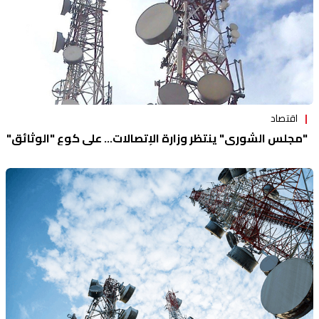
اقتصاد
"مجلس الشورى" ينتظر وزارة الإتصالات... على كوع "الوثائق"