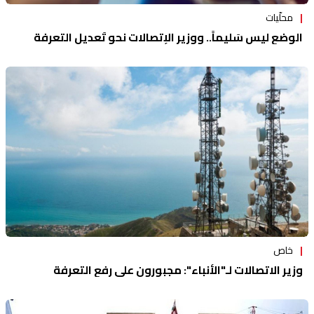
محلّيات
الوضع ليس سَليماً.. ووزير الإتصالات نحو تَعديل التعرفة
خاص
وزير الاتصالات لـ"الأنباء": مجبورون على رفع التعرفة