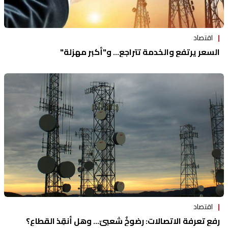
اقتصاد
السعر يرتفع والخدمة تتراجع... و"أكبر مهزلة"
اقتصاد
رفع تعرفة الاتصالات: رضوخٌ شعبيّ... وهل أنقِذ القطاع؟