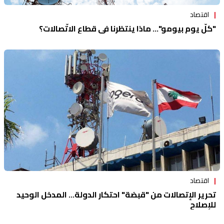
اقتصاد
"كلّ يوم بيومو"... ماذا ينتظرنا في قطاع الاتّصالات؟
اقتصاد
تحرير الإتصالات من "قبضة" احتكار الدولة... المدخل الوحيد
للإصلاح