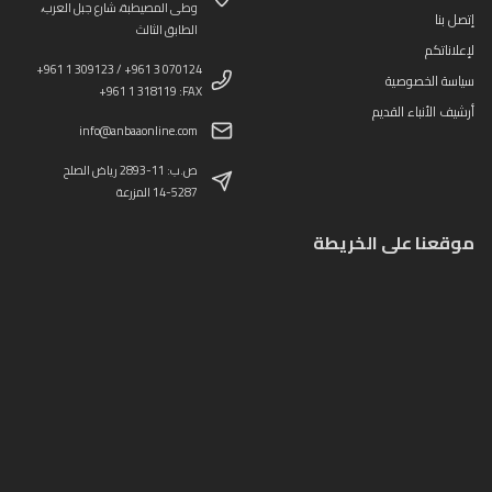
وطى المصيطبة، شارع جبل العرب،
إتصل بنا
الطابق الثالث
لإعلاناتكم
+961 1 309123 / +961 3 070124
سياسة الخصوصية
+961 1 318119 :FAX
أرشيف الأنباء القديم
info@anbaaonline.com
ص.ب: 11-2893 رياض الصلح
14-5287 المزرعة
موقعنا على الخريطة