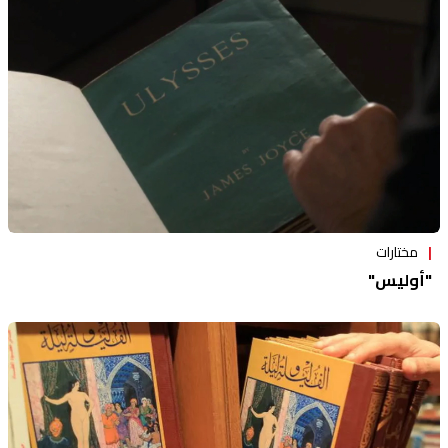
منوعات
مختارات
"أوليس"