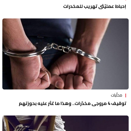
إحباط عمليّتَي تهريب للمخدرات
محلّيات
توقيف 4 مروجي مخدّرات.. وهذا ما عُثر عليه بحوزتهم