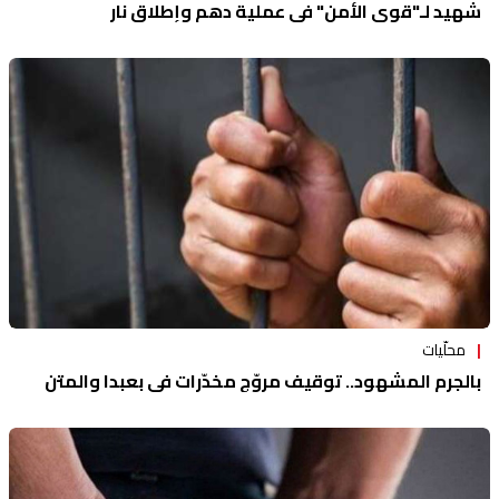
شهيد لـ"قوى الأمن" في عملية دهم وإطلاق نار
محلّيات
بالجرم المشهود.. توقيف مروّج مخدّرات في بعبدا والمتن