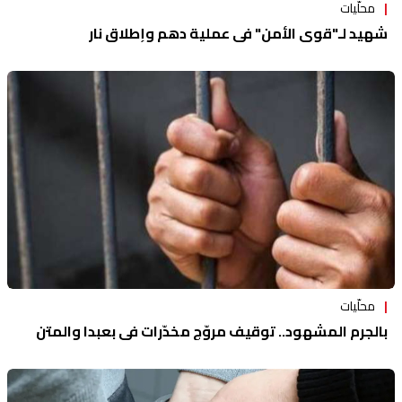
محلّيات
شهيد لـ"قوى الأمن" في عملية دهم وإطلاق نار
محلّيات
بالجرم المشهود.. توقيف مروّج مخدّرات في بعبدا والمتن