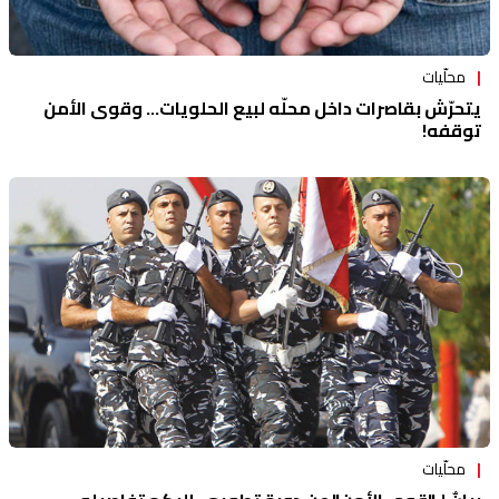
محلّيات
يتحرّش بقاصرات داخل محلّه لبيع الحلويات... وقوى الأمن
توقفه!
محلّيات