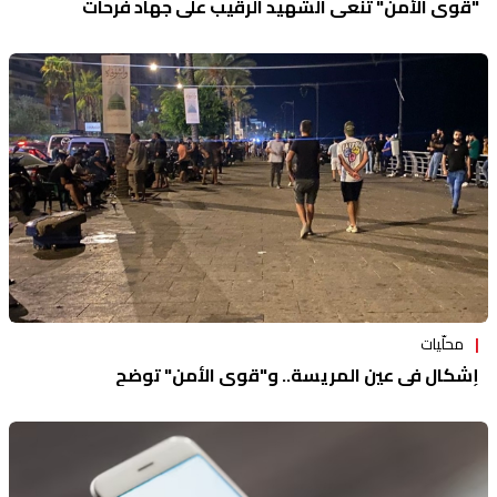
"قوى الأمن" تنعى الشهيد الرقيب علي جهاد فرحات
محلّيات
إشكال في عين المريسة.. و"قوى الأمن" توضح