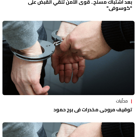
بعد اشتباك مسلّح.. قوى الأمن تُلقي القبض على
"كوسوفي"
محلّيات
توقيف مروجي مخدرات في برج حمود