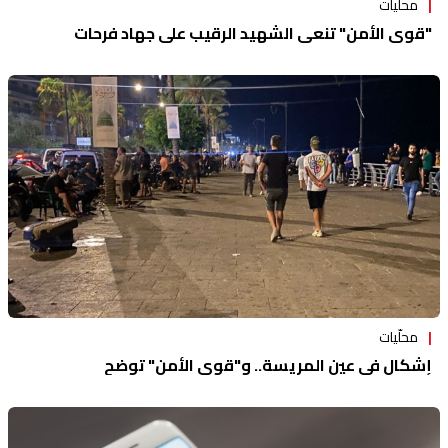
محلّيات
"قوى الأمن" تنعى الشهيد الرقيب علي جهاد فرحات
محلّيات
إشكال في عين المريسة.. و"قوى الأمن" توضح