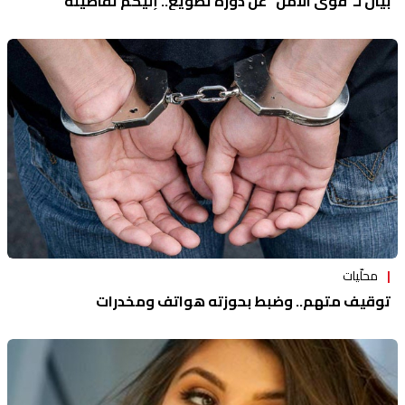
بيانٌ لـ"قوى الأمن" عن دورة تطويع.. إليكم تفاصيله
محلّيات
توقيف متهم.. وضبط بحوزته هواتف ومخدرات