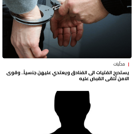
محلّيات
يستدرج الفتيات الى الفنادق ويعتدي عليهن جنسياً.. وقوى
الامن تُلقي القبض عليه