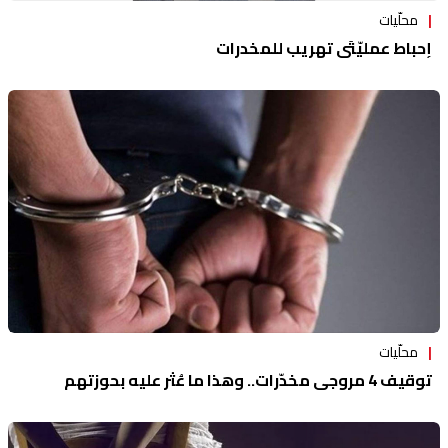
محلّيات
إحباط عمليّتَي تهريب للمخدرات
محلّيات
توقيف 4 مروجي مخدّرات.. وهذا ما عُثر عليه بحوزتهم