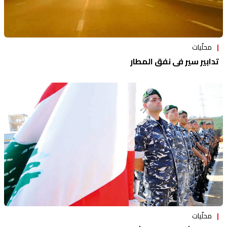
محلّيات
تدابير سير في نفق المطار
محلّيات