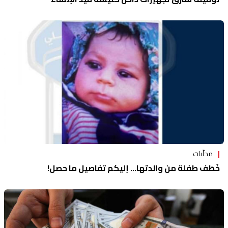
محلّيات
خَطَف طفلة من والدتها... إليكم تفاصيل ما حصل!