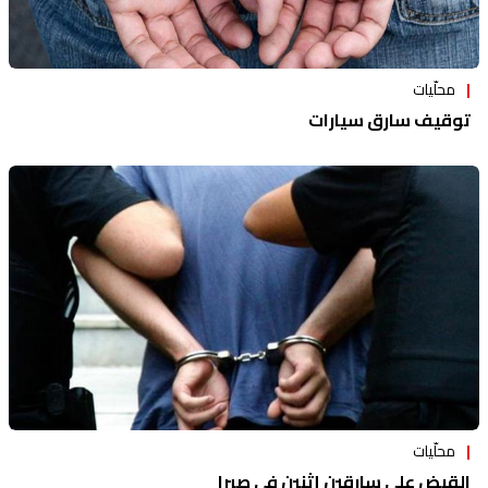
محلّيات
توقيف سارق سيارات
محلّيات
القبض على سارقين إثنين في صبرا