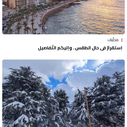
محلّيات
إستقرارٌ في حالِ الطقس.. وإليكم التّفاصيل