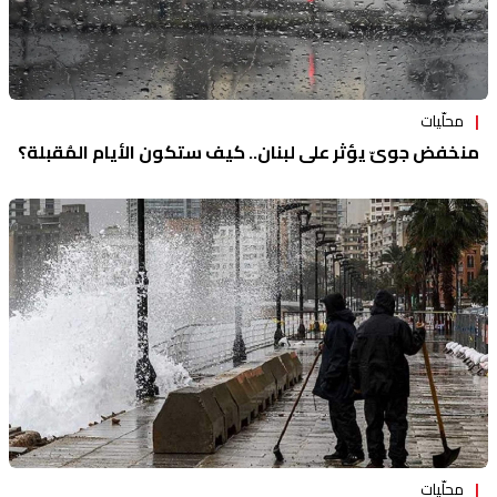
محلّيات
منخفض جويّ يؤثر على لبنان.. كيف ستكون الأيام المُقبلة؟
محلّيات