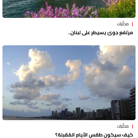
محلّيات
مرتفع جويّ يسيطر على لبنان..
محلّيات
كيف سيكون طقس الأيام المُقبلة؟