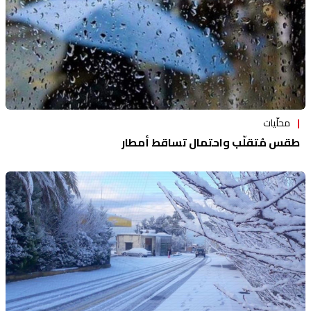
محلّيات
طقس مُتقلّب واحتمال تساقط أمطار