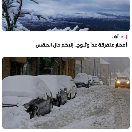
محلّيات
أمطار متفرقة غداً وثلوج.. إليكم حال الطقس