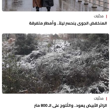
محلّيات
المنخفض الجوي ينحسر ليلاً.. وأمطار متفرقة
محلّيات
الزائر الأبيض يعود.. والثّلوج على الـ 800 متر