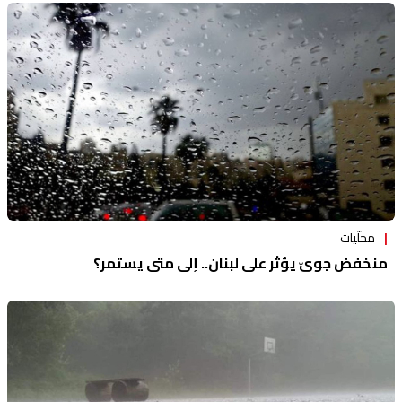
محلّيات
منخفض جويّ يؤثر على لبنان.. إلى متى يستمر؟