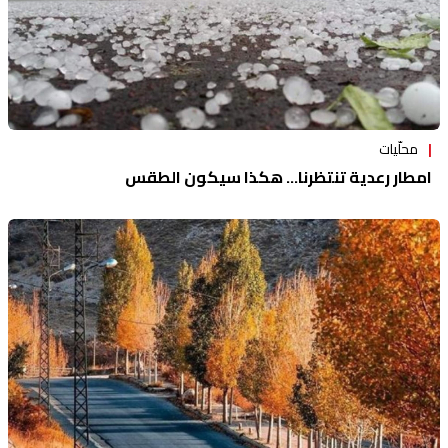
محلّيات
امطار رعدية تنتظرنا... هكذا سيكون الطقس