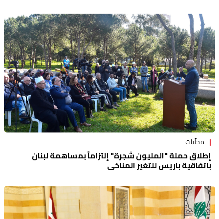
محلّيات
إطلاق حملة "المليون شجرة" إلتزاماً بمساهمة لبنان
باتفاقية باريس للتغير المناخي