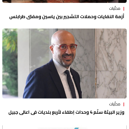
محلّيات
أزمة النفايات وحملات التشجير بين ياسين ومفتي طرابلس
محلّيات
وزير البيئة سلّم 4 وحدات إطفاء لأربع بلديات في اعالي جبيل