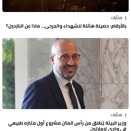
محلّيات
بالأرقام: حصيلة هائلة للشهداء والجرحى... ماذا عن النازحين؟
محلّيات
وزير البيئة يُطلق من رأس المتن مشروع أول متنزه طبيعي
في وادي لامارتين