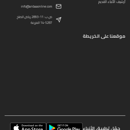
أرشيف الأنباء القديم
info@anbaaonline.com
ص.ب: 11-2893 رياض الصلح
14-5287 المزرعة
موقعنا على الخريطة
حمّل تطبيق الأنباء