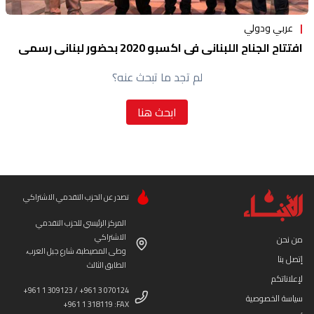
عربي ودولي
افتتاح الجناح اللبناني في اكسبو 2020 بحضور لبناني رسمي
لم تجد ما تبحث عنه؟
ابحث هنا
تصدر عن الحزب التقدمي الاشتراكي
المركز الرئيسي للحزب التقدمي
الاشتراكي
من نحن
وطى المصيطبة، شارع جبل العرب،
إتصل بنا
الطابق الثالث
لإعلاناتكم
+961 1 309123 / +961 3 070124
سياسة الخصوصية
+961 1 318119 :FAX