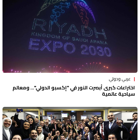
منوعات
عربي ودولي
اختراعات كبرى أبصرت النور في "إكسبو الدولي"... ومعالم
سياحية عالمية