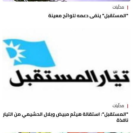
محلّيات
"المستقبل" ينفي دعمه للوائح معينة
محلّيات
"المستقبل": استقالة هيثم مبيض وبلال الحشيمي من التيار
نافذة