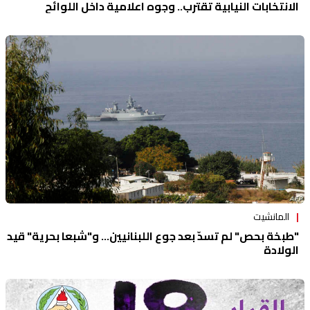
الانتخابات النيابية تقترب.. وجوه اعلامية داخل اللوائح
المانشيت
"طبخة بحص" لم تسدّ بعد جوع اللبنانيين... و"شبعا بحرية" قيد
الولادة