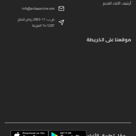
أرشيف الأنباء القديم
info@anbaaonline.com
ص.ب: 11-2893 رياض الصلح
14-5287 المزرعة
موقعنا على الخريطة
حمّل تطبيق الأنباء