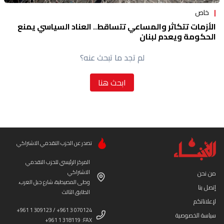
خاص
الأزمات تتكاثر والمساعي تتساقط.. العناد السياسي يمنع
الحكومة ويعدم لبنان
لم تجد ما تبحث عنه؟
ابحث هنا
تصدر عن الحزب التقدمي الاشتراكي
المركز الرئيسي للحزب التقدمي
الاشتراكي
من نحن
وطى المصيطبة، شارع جبل العرب،
إتصل بنا
الطابق الثالث
لإعلاناتكم
+961 1 309123 / +961 3 070124
سياسة الخصوصية
+961 1 318119 :FAX