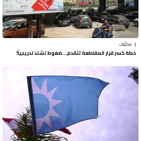
محلّيات
خطة كسر قرار المقاطعة تتقدم... ضغوط تشتد تدريجياً!