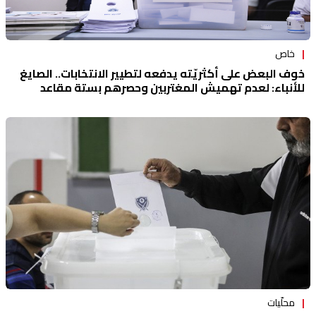
خاص
خوف البعض على أكثريّته يدفعه لتطيير الانتخابات.. الصايغ
للأنباء: لعدم تهميش المغتربين وحصرهم بستة مقاعد
محلّيات