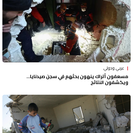
عربي ودولي
مسعفون أتراك ينهون بحثهم في سجن صيدنايا...
ويكشفون النتائج