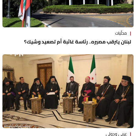
محلّيات
لبنان يترقب مصيره.. رئاسة غائبة أم تصعيد وشيك؟
عربي ودولي