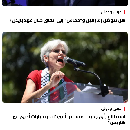
عربي ودولي
هل تتوصّل إسرائيل و"حماس" إلى اتفاق خلال عهد بايدن؟
عربي ودولي
استطلاع رأي جديد... مسلمو أميركا نحو خيارات أخرى غير
هاريس؟