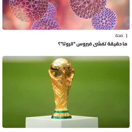
صحة
ما حقيقة تفشي فيروس "الروتا"؟