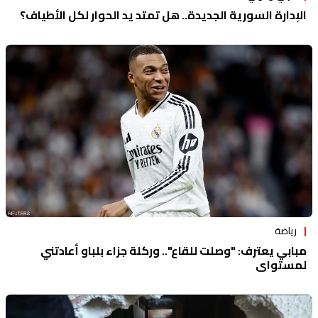
الإدارة السورية الجديدة.. هل تمتد يد الحوار لكل الأطياف؟
رياضة
مبابي يعترف: "وصلت للقاع".. وركلة جزاء بلباو أعادتني
لمستواي