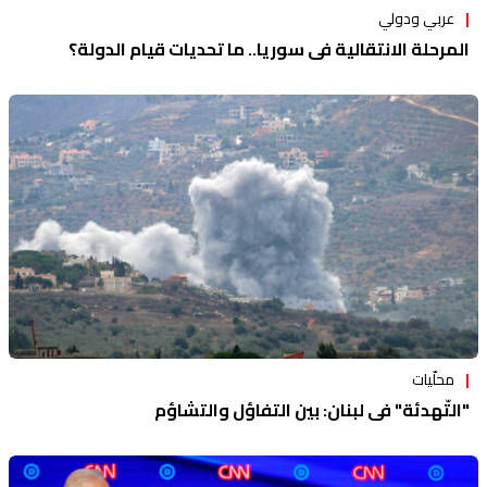
عربي ودولي
المرحلة الانتقالية في سوريا.. ما تحديات قيام الدولة؟
محلّيات
"التّهدئة" في لبنان: بين التفاؤل والتشاؤم