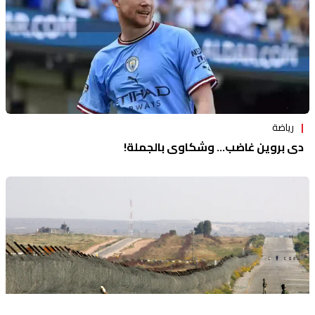
رياضة
دي بروين غاضب... وشكاوى بالجملة!