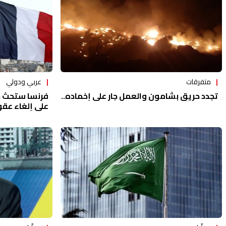
متفرقات
عربي ودولي
تجدد حريق بشامون والعمل جار على إخماده..
فرنسا ستحث خل
على إلغاء عقوب