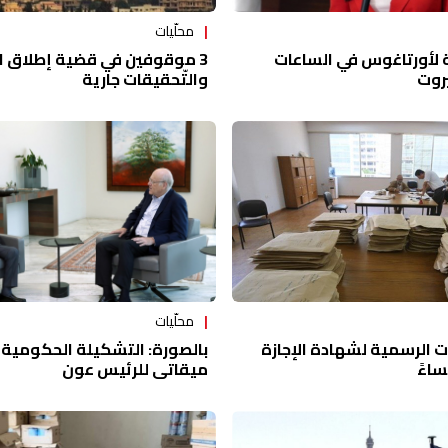
محلّيات
بة لأورتاغوس في الساعات
3 موقوفين في قضية إطلاق ال
يروت
والتّحقيقات جارية
محلّيات
ات الرسمية لشهادة الإجازة
بالصورة: التشكيلة الحكومية 
ساءً
ميقاتي للرئيس عون