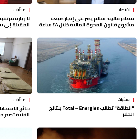
اقتصاد
محلّيات
مصادر مالية: سلام يصر على إنجاز صيغة
لا زيارة مرتق
مشروع قانون الفجوة المالية خلال ٤٨ ساعة
المقبلة إلى ب
محلّيات
محلّيات
"الطاقة" تطالب Total – Energies بنتائج
نتائج الامتحان
الحفر
الفنية تصدر م