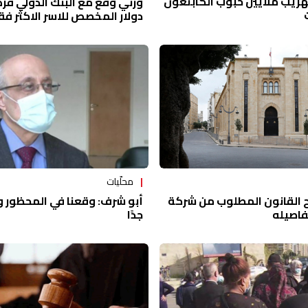
هريب ملايين حبوب الكابتغون
دولار المخصص للاسر الاكثر فقر
يحيله لاحقا بمشروع قانون ا
النواب
محلّيات
أبو شرف: وقعنا في المحظور و
 القانون المطلوب من شركة
جدًا
تفاصيله