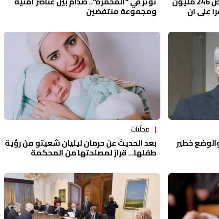
وزني وقع مع البنك الدولي قرض 246 مليون
توتّر في "المحمّرة".. صدام بين عناصر أمنية
ا على ان
ومجموعة منتفضين
لى مجلس
محلّيات
الوضع خطير
بعد الحديث عن حرمان ليليان شعيتو من رؤية
طفلها... قرارٌ لمصلحتها من المحكمة
الشرعية الجعفرية العليا