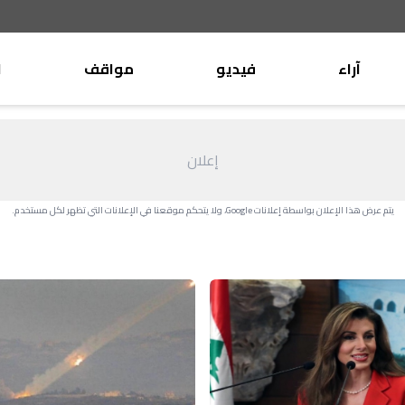
آراء
فيديو
مواقف
ا
موقف
وليد جنبلاط
الأنباء
تيمور جنبلاط
إعلان
كتّاب
الأنباء
التقدّمي
يتم عرض هذا الإعلان بواسطة إعلانات Google، ولا يتحكم موقعنا في الإعلانات التي تظهر لكل مستخدم.
منبر
مختارات
صحافة
أجنبية
بريد
القرّاء