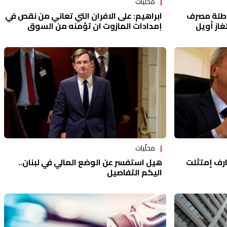
محلّيات
اطلة مصرف
ابراهيم: على الافران التي تعاني من نقص في
غاز أويل
إمدادات المازوت ان تؤمنه من السوق
السوداء
محلّيات
ارف إمتثلت
هيل استفسر عن الوضع المالي في لبنان..
اليكم التفاصيل