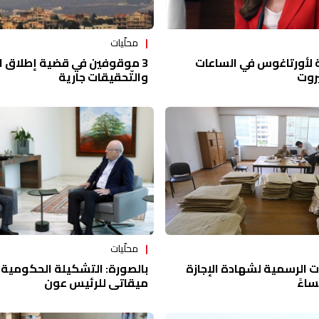
محلّيات
بة لأورتاغوس في الساعات
3 موقوفين في قضية إطلاق ال
يروت
والتّحقيقات جارية
محلّيات
ات الرسمية لشهادة الإجازة
بالصورة: التشكيلة الحكومية 
ساءً
ميقاتي للرئيس عون