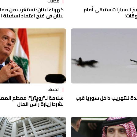
محلّيات
ير السيارات ستبقى أمام
كهرباء لبنان: نستغرب من مم
قات!
لبنان في فتح اعتماد لسفينة ال
اقتصاد
ة للتهريب داخل سوريا قرب
سلامة لـ"رويترز": معظم المص
لشرط زيارة رأس المال