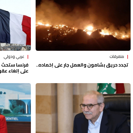
متفرقات
عربي ودولي
تجدد حريق بشامون والعمل جار على إخماده..
فرنسا ستحث خل
على إلغاء عقوب