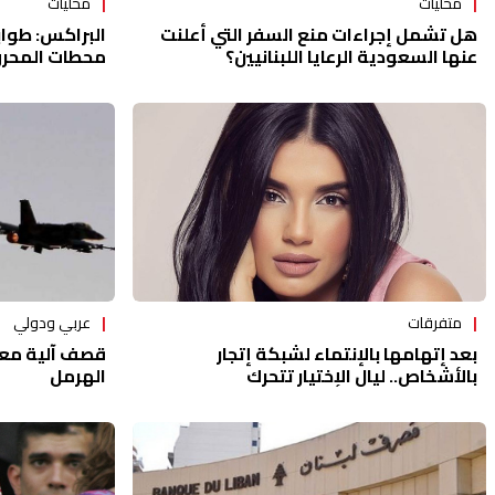
محلّيات
محلّيات
البراكس: طواب
هل تشمل إجراءات منع السفر التي أعلنت
محطات المحرو
عنها السعودية الرعايا اللبنانيين؟
متفرقات
عربي ودولي
بعد إتهامها بالإنتماء لشبكة إتجار
قصف آلية معد
بالأشخاص.. ليال الإختيار تتحرك
الهرمل