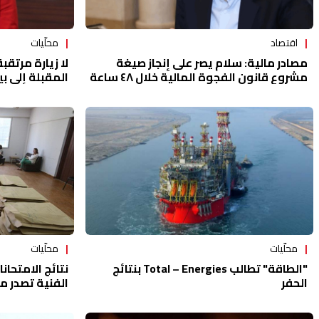
اقتصاد
محلّيات
مصادر مالية: سلام يصر على إنجاز صيغة
لا زيارة مرتق
مشروع قانون الفجوة المالية خلال ٤٨ ساعة
المقبلة إلى ب
محلّيات
محلّيات
"الطاقة" تطالب Total – Energies بنتائج
نتائج الامتحان
الحفر
الفنية تصدر م