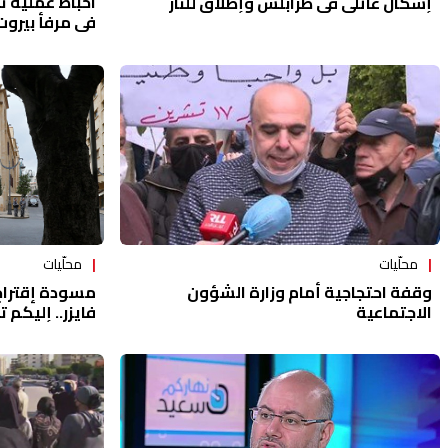
احباط عملية ت
إشكال عائلي في طرابلس وإطلاق للنار
في مرفأ بيروت
محلّيات
محلّيات
مسودة إقتراح
وقفة احتجاجية أمام وزارة الشؤون
فايزر.. إليكم 
الاجتماعية