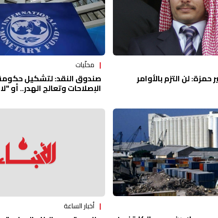
محلّيات
 حمزة: لن التزم بالأوامر
صندوق النقد: لتشكيل حكومة لب
الإصلاحات وتعالج الهدر.. أو "ل
أخبار الساعة