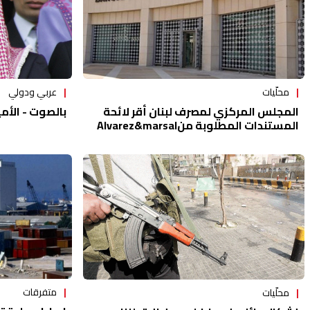
محلّيات
عربي ودولي
المجلس المركزي لمصرف لبنان أقر لائحة
بالصوت - الأمير
المستندات المطلوبة منAlvarez&marsal
متفرقات
محلّيات