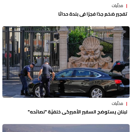
محلّيات
تفجير ضخم جدًا فجرًا في بلدة حداثا
محلّيات
لبنان يستوضح السفير الأميركي خلفيّة "نصائحه"