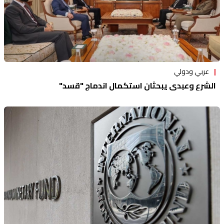
عربي ودولي
الشرع وعبدي يبحثان استكمال اندماج "قسد"