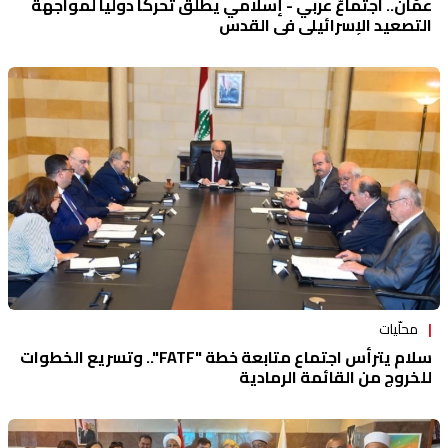
عمّان.. اجتماعٌ عربي - إسلامي يطلق تحركاً دولياً لمواجهة
التصعيد الإسرائيلي في القدس
محلّيات
سلام يترأس اجتماع متابعة خطة "FATF".. وتسريع الخطوات
للخروج من القائمة الرمادية