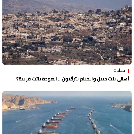
محلّيات
أهالي بنت جبيل والخيام يترقّبون... العودة باتت قريبة؟