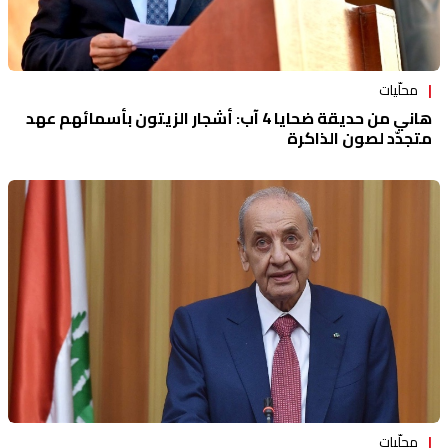
محلّيات
هاني من حديقة ضحايا 4 آب: أشجار الزيتون بأسمائهم عهد
متجدّد لصون الذاكرة
محلّيات