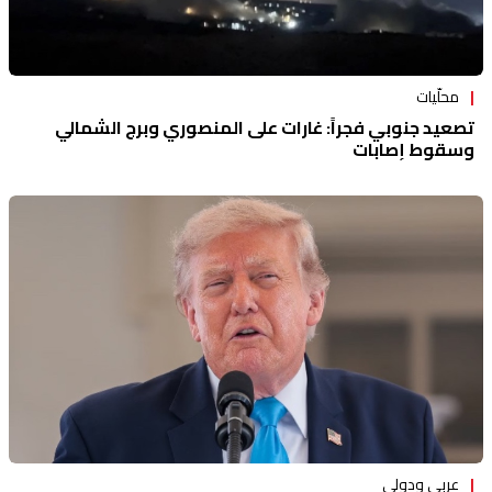
محلّيات
تصعيد جنوبي فجراً: غارات على المنصوري وبرج الشمالي
وسقوط إصابات
عربي ودولي