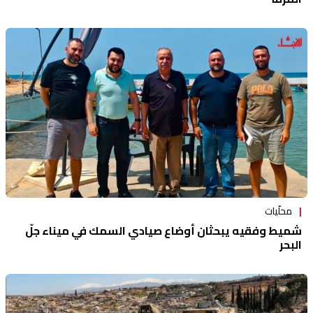
محلّيات
شميط وفقيه يبحثان أوضاع صيادي السمك في ميناء جلّ
البحر