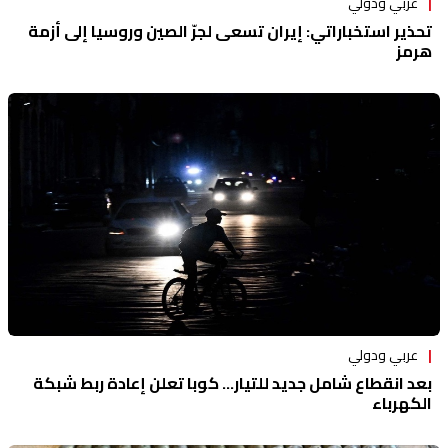
عربي ودولي
تحذير استخباراتي: إيران تسعى لجرّ الصين وروسيا إلى أزمة
هرمز
عربي ودولي
بعد انقطاع شامل جديد للتيار... كوبا تعلن إعادة ربط شبكة
الكهرباء