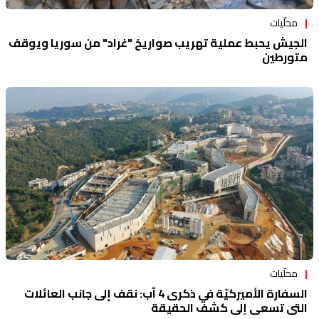
محلّيات
الجيش يحبط عملية تهريب صواريخ "غراد" من سوريا ويوقف
متورطين
محلّيات
السفارة الأميركيّة في ذكرى 4 آب: نقف إلى جانب العائلات
التي تسعى إلى كشف الحقيقة