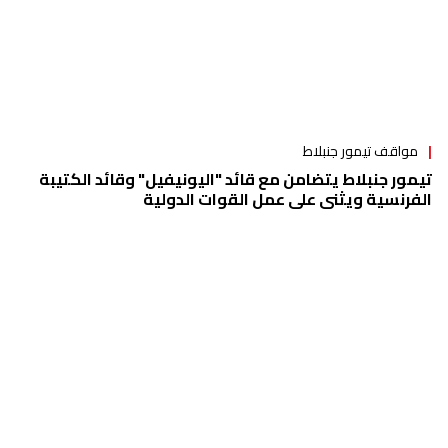
مواقف تيمور جنبلاط
تيمور جنبلاط يتضامن مع قائد "اليونيفيل" وقائد الكتيبة
الفرنسية ويثني على عمل القوات الدولية