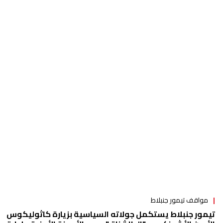
مواقف تيمور جنبلاط
تيمور جنبلاط يستكمل جولاته السياسية بزيارة كاثوليكوس
الأرمن الأرثوذكس و"الطاشناق".. دعم الأجهزة الأمنية وإدارة
النزوح أولوية
فيديو
مواقف تيمور جنبلاط
بالفيديو| تيمور جنبلاط: الطريق طويل وواجبنا معاً أن نمنع
الفتنة