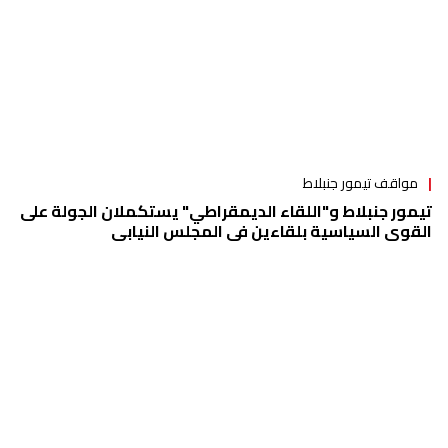
مواقف تيمور جنبلاط
تيمور جنبلاط و"اللقاء الديمقراطي" يستكملان الجولة على
القوى السياسية بلقاءين في المجلس النيابي