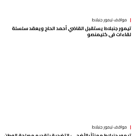
مواقف تيمور جنبلاط
تيمور جنبلاط يستقبل القاضي أحمد الحاج ويعقد سلسلة
لقاءات في كليمنصو
مواقف تيمور جنبلاط
تيمور جنبلاط مهنئاً بالأضحى: التضحية بتقديم مصلحة الوطن