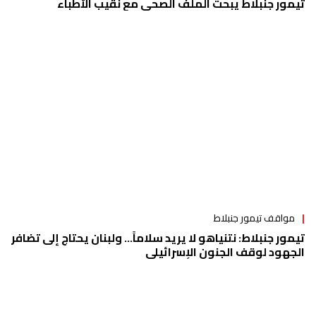
تيمور جنبلاط يبحث الملف الصحي مع نقيب الأطباء
مواقف تيمور جنبلاط
تيمور جنبلاط: نتنياهو لا يريد سلاماً… ولبنان يحتاج إلى تضافر
الجهود لوقف الجنون الإسرائيلي