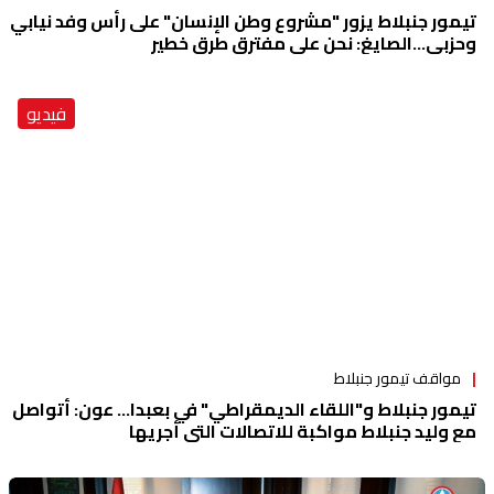
تيمور جنبلاط يزور "مشروع وطن الإنسان" على رأس وفد نيابي
وحزبي...الصايغ: نحن على مفترق طرق خطير
فيديو
مواقف تيمور جنبلاط
تيمور جنبلاط و"اللقاء الديمقراطي" في بعبدا... عون: أتواصل
مع وليد جنبلاط مواكبة للاتصالات التي أجريها