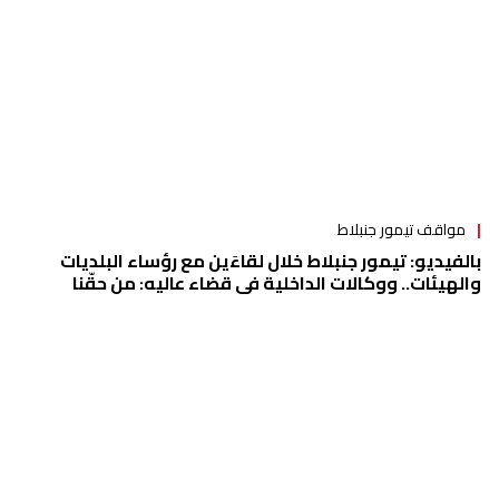
مواقف تيمور جنبلاط
بالفيديو: تيمور جنبلاط‬ خلال لقاءَين مع رؤساء البلديات
والهيئات.. ووكالات الداخلية في قضاء عاليه: من حقّنا
التفاوض للخروج من الأزمة