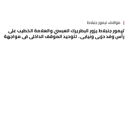
مواقف تيمور جنبلاط
تيمور جنبلاط يزور البطريرك العبسي والعلامة الخطيب على
رأس وفد حزبي ونيابي.. لتوحيد الموقف الداخلي في مواجهة
التحديات