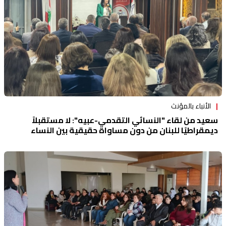
الأنباء بالمؤنث
سعيد من لقاء "النسائي التقدمي-عبيه": لا مستقبلاً
ديمقراطيًا للبنان من دون مساواة حقيقية بين النساء
والرجال