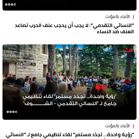
الأنباء بالمؤنث
"النسائي التقدمي": لا يجب أن يحجب عنف الحرب تصاعد
العنف ضد النساء
الأنباء بالمؤنث
"رؤية واحدة... تجدّد مستمر" لقاء تنظيمي جامع لـ "النسائي