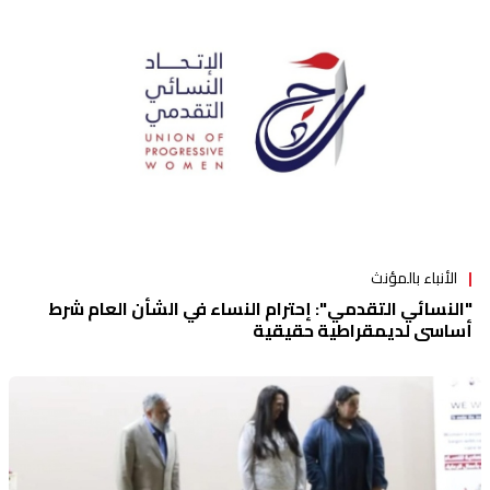
الأنباء بالمؤنث
"النسائي التقدمي": إحترام النساء في الشأن العام شرط
أساسي لديمقراطية حقيقية