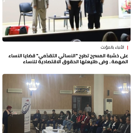
الأنباء بالمؤنث
على خشبة المسرح تطرح "النسائي التقدّمي" قضايا النساء
المهمة.. وفي طليعتها الحقوق الاقتصادية للنساء