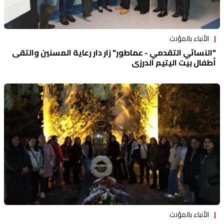
الأنباء بالمؤنث
"النسائي التقدمي - عماطور" زار دار رعاية المسنين والتقى
أطفال بيت اليتيم الدرزي
الأنباء بالمؤنث