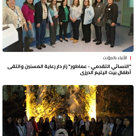
الأنباء بالمؤنث
"النسائي التقدمي - عماطور" زار دار رعاية المسنين والتقى
أطفال بيت اليتيم الدرزي