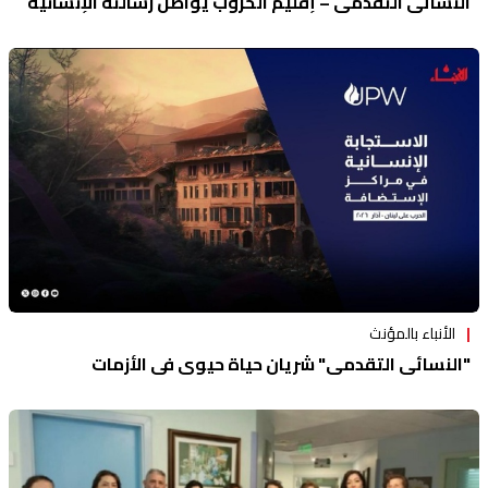
النسائي التقدمي – إقليم الخروب يواصل رسالته الإنسانية
الأنباء بالمؤنث
"النسائي التقدمي" شريان حياة حيوي في الأزمات