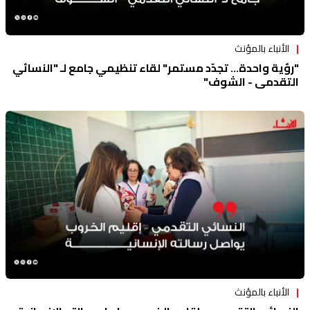
الأنباء بالمؤنث
"رؤية واحدة... تجدّد مستمر" لقاء تنظيمي جامع لـ "النسائي
التقدمي - الشوف"
الأنباء بالمؤنث