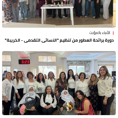
الأنباء بالمؤنث
دورة برائحة العطور من تنظيم "النسائي التقدمي - الخريبة"