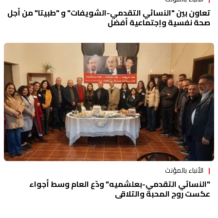
تعاون بين "النسائي التقدمي-الشويفات" و "طبيتا" من أجل
صحة نفسية وإجتماعية أفضل
الأنباء بالمؤنث
"النسائي التقدمي-بعلشميه" ودّع العام وسط أجواء
عكست روح المحبة والتلاقي