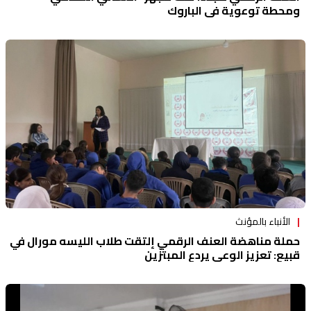
ومحطة توعوية في الباروك
الأنباء بالمؤنث
حملة مناهضة العنف الرقمي إلتقت طلاب الليسه مورال في
قبيع: تعزيز الوعي يردع المبتزّين