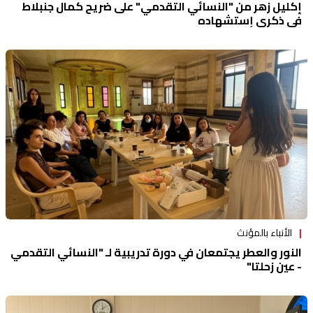
إكليل زهر من "النسائي التقدمي" على ضريح كمال جنبلاط
في ذكرى إستشهاده
الأنباء بالمؤنث
النور والعطر يجتمعان في دورة تدريبية لـ "النسائي التقدمي
- عين زحلتا"