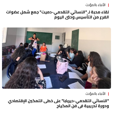
الأنباء بالمؤنث
لقاء محبة لـ "النسائي التقدمي-دميت" جمع شمل عضوات
الفرع من التأسيس وحتى اليوم
الأنباء بالمؤنث
"النسائي التقدمي-ديربابا" على خطى التمكين الإقتصادي
ودورة تدريبية في فن المكياج