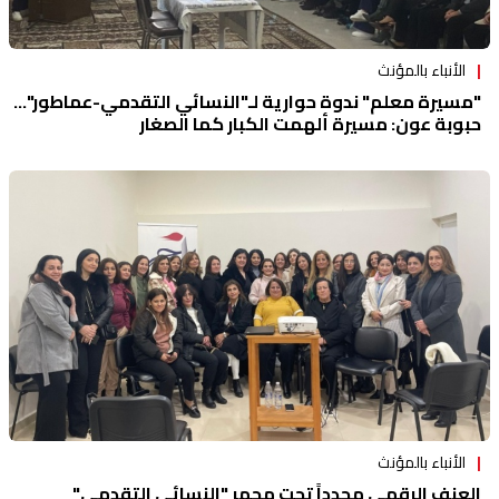
الأنباء بالمؤنث
"مسيرة معلم" ندوة حوارية لـ"النسائي التقدمي-عماطور"...
حبوبة عون: مسيرة ألهمت الكبار كما الصغار
الأنباء بالمؤنث
العنف الرقمي مجدداً تحت مجهر "النسائي التقدمي"