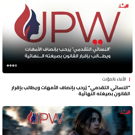
الأنباء بالمؤنث
"النسائي التقدمي" يُرحب بإنصاف الأمهات ويطالب بإقرار
القانون بصيغته النهائية