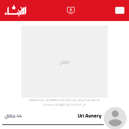
الرئيسية
الأخبار
آراء
إعلان
فيديو
مواقف
وليد جنبلاط
الحزب
يتم عرض هذا الإعلان بواسطة إعلانات Google، ولا يتحكم موقعنا
ابحث
في الإعلانات التي تظهر لكل مستخدم.
Uri Avnery
44 مقال
ثقافة ومجتمع