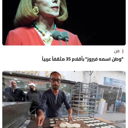
فن
"وطن اسمه فيروز" بأقلام 35 مثقفاً عربياً