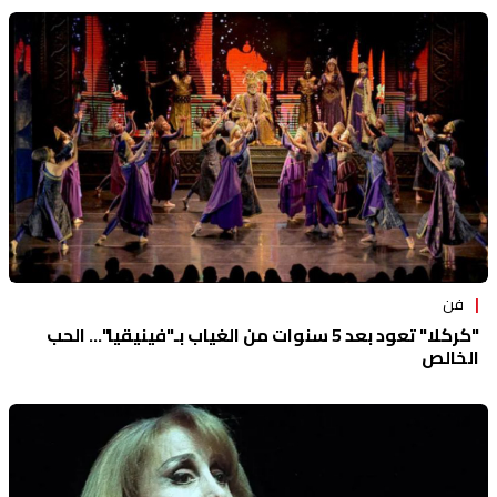
فن
"كركلا" تعود بعد 5 سنوات من الغياب بـ"فينيقيا"... الحب
الخالص