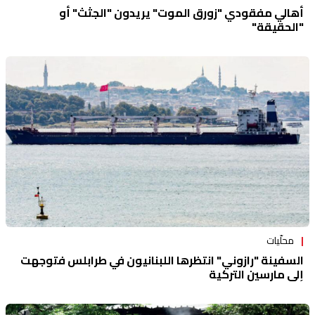
أهالي مفقودي "زورق الموت" يريدون "الجثث" أو
"الحقيقة"
محلّيات
السفينة "رازوني" انتظرها اللبنانيون في طرابلس فتوجهت
إلى مارسين التركية