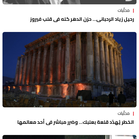
محلّيات
رحيل زياد الرحباني... حزن الدهر كله في قلب فيروز
محلّيات
الخطر يُهدّد قلعة بعلبك... وضرر مباشر في أحد معالمها