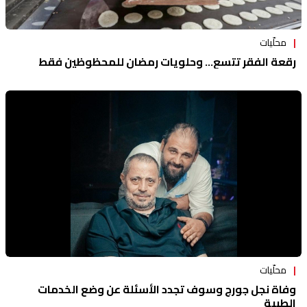
محلّيات
رقعة الفقر تتسع... وحلويات رمضان للمحظوظين فقط
محلّيات
وفاة نجل جورج وسوف تجدد الأسئلة عن وضع الخدمات
الطبية