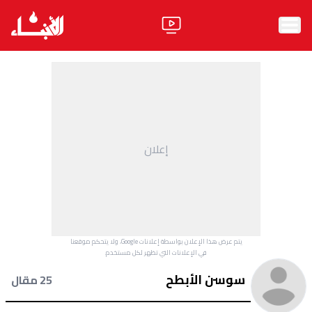
الرئيسية
الأخبار
آراء
إعلان
فيديو
مواقف
وليد جنبلاط
الحزب
يتم عرض هذا الإعلان بواسطة إعلانات Google، ولا يتحكم موقعنا
ابحث
في الإعلانات التي تظهر لكل مستخدم.
سوسن الأبطح
25 مقال
ثقافة ومجتمع