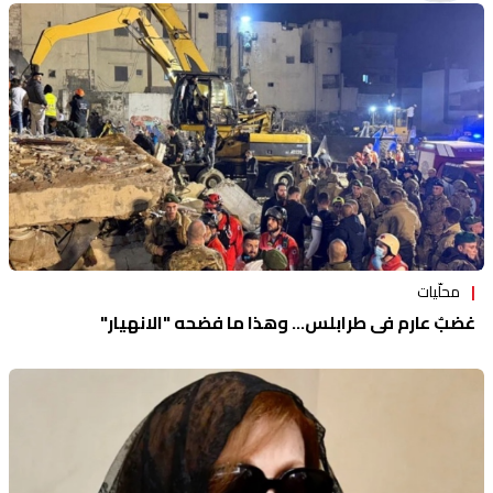
منوعات
محلّيات
غضبٌ عارم في طرابلس... وهذا ما فضحه "الانهيار"