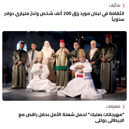
محلّيات
الثقافة في لبنان مورد رزق 200 ألف شخص وتدرّ ملياري دولار
سنوياً
متفرقات
"مهرجانات بعلبك" تحمل شعلة الأمل بحفل راقص مع
الإيطالي بوللي