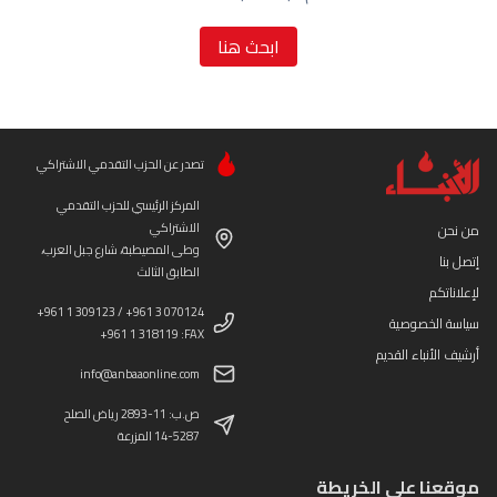
ابحث هنا
تصدر عن الحزب التقدمي الاشتراكي
المركز الرئيسي للحزب التقدمي
الاشتراكي
من نحن
وطى المصيطبة، شارع جبل العرب،
إتصل بنا
الطابق الثالث
لإعلاناتكم
+961 1 309123 / +961 3 070124
سياسة الخصوصية
+961 1 318119 :FAX
أرشيف الأنباء القديم
info@anbaaonline.com
ص.ب: 11-2893 رياض الصلح
14-5287 المزرعة
موقعنا على الخريطة