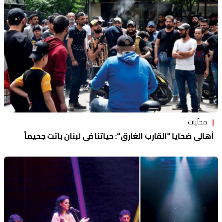
محلّيات
أهالي ضحايا "القارب الغارق": حياتنا في لبنان باتت جحيماً