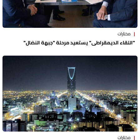
مختارات
"اللقاء الديمقراطي" يستعيد مرحلة "جبهة النضال"
مختارات