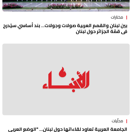
مختارات
بين لبنان والقمم العربية صولات وجولات... بند أساسي سيُدرج
في قمّة الجزائر حول لبنان
محلّيات
الجامعة العربية تعاود لقاءاتها حول لبنان... "الوضع العربي