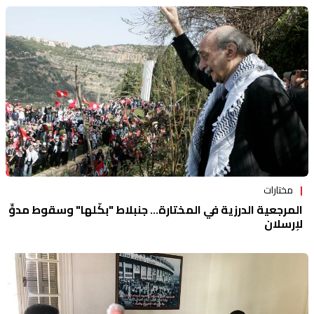
مختارات
المرجعية الدرزية في المختارة... جنبلاط "بكّلها" وسقوط مدوٍّ
لإرسلان