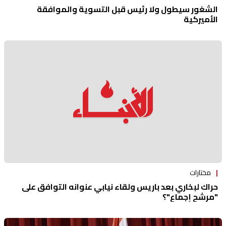
الشغور سيطول ولا رئيس قبل التسوية والموافقة
الأميركية
مختارات
حراك لبخاري بعد باريس ولقاء نيابي عنوانه التوافق على
"مرشح إجماع"؟