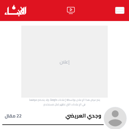
الرئيسية
الأخبار
آراء
إعلان
فيديو
مواقف
وليد جنبلاط
الحزب
يتم عرض هذا الإعلان بواسطة إعلانات Google، ولا يتحكم موقعنا
ابحث
في الإعلانات التي تظهر لكل مستخدم.
وجدي العريضي
22 مقال
ثقافة ومجتمع