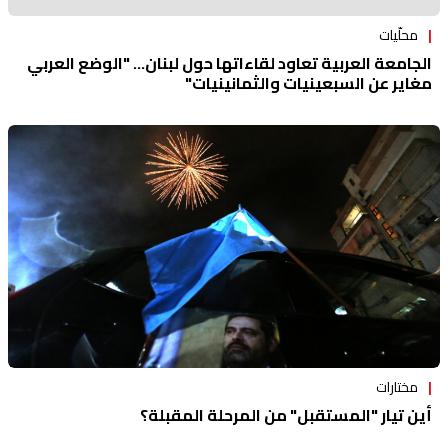
محلّيات
الجامعة العربية تعاود لقاءاتها حول لبنان... "الوضع العربي
مغاير عن السبعينيات والثمانينيات"
مختارات
أين تيار "المستقبل" من المرحلة المقبلة؟