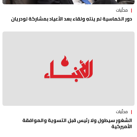
محلّيات
دور الخماسية لم ينتهِ ولقاء بعد الأعياد بمشاركة لودريان
محلّيات
الشغور سيطول ولا رئيس قبل التسوية والموافقة
الأميركية