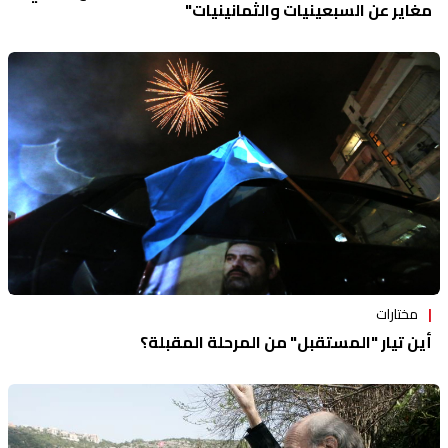
مغاير عن السبعينيات والثمانينيات"
مختارات
أين تيار "المستقبل" من المرحلة المقبلة؟