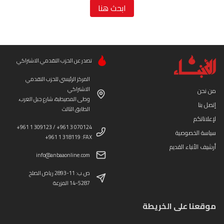
ابحث هنا
تصدر عن الحزب التقدمي الاشتراكي
المركز الرئيسي للحزب التقدمي
الاشتراكي
من نحن
وطى المصيطبة، شارع جبل العرب،
إتصل بنا
الطابق الثالث
لإعلاناتكم
+961 1 309123 / +961 3 070124
سياسة الخصوصية
+961 1 318119 :FAX
أرشيف الأنباء القديم
info@anbaaonline.com
ص.ب: 11-2893 رياض الصلح
14-5287 المزرعة
موقعنا على الخريطة