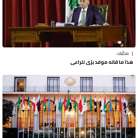
محلّيات
هذا ما قاله موفد برّي للراعي