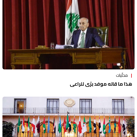
محلّيات
هذا ما قاله موفد برّي للراعي