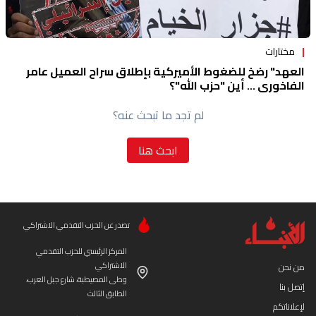
مختارات
العهد" رضخ للضغوط الأميركية بإطلاق سراح العميل عامر
الفاخوري ... أين "حزب الله"؟
لم تجد ما تبحث عنه؟
ابحث هنا
تصدر عن الحزب التقدمي الاشتراكي
المركز الرئيسي للحزب التقدمي
الاشتراكي
من نحن
وطى المصيطبة، شارع جبل العرب،
إتصل بنا
الطابق الثالث
لإعلاناتكم