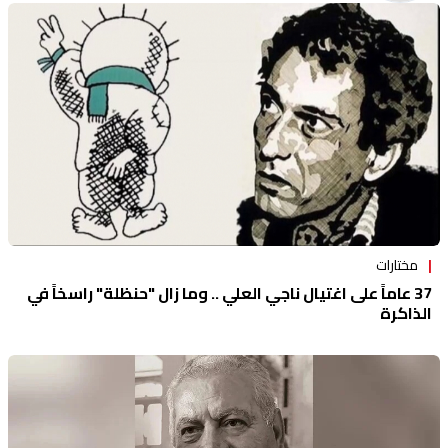
منوعات
مختارات
37 عاماً على اغتيال ناجي العلي .. وما زال "حنظلة" راسخاً في
الذاكرة