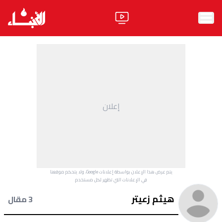
الرئيسية
الأخبار
آراء
إعلان
فيديو
مواقف
وليد جنبلاط
الحزب
يتم عرض هذا الإعلان بواسطة إعلانات Google، ولا يتحكم موقعنا
ابحث
في الإعلانات التي تظهر لكل مستخدم.
هيثم زعيتر
3 مقال
ثقافة ومجتمع