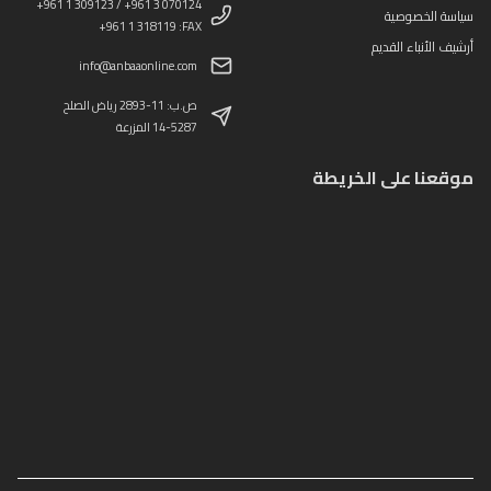
+961 1 309123 / +961 3 070124
سياسة الخصوصية
+961 1 318119 :FAX
أرشيف الأنباء القديم
info@anbaaonline.com
ص.ب: 11-2893 رياض الصلح
14-5287 المزرعة
موقعنا على الخريطة