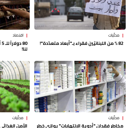
اقتصاد
محلّيات
80
82 % من اللبنانيّين فقراء بـ"أبعاد متعدّدة"!
لنا!
محلّيات
محلّيات
الأمن الغذائي
مخاطر فقدان "أدوية الإلتهابات" يوازي خطر