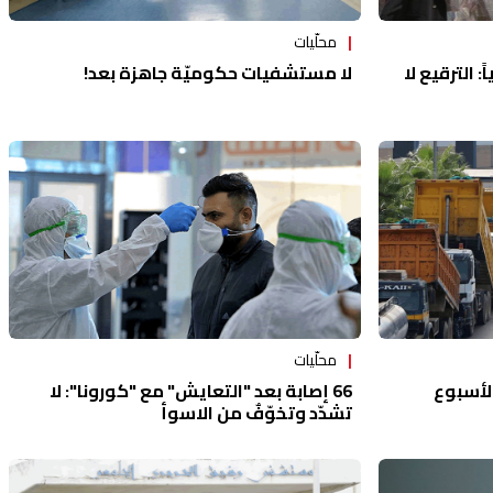
محلّيات
لا مستشفيات حكوميّة جاهزة بعد!
: الترقيع لا
محلّيات
الأسبوع
66 إصابة بعد "التعايش" مع "كورونا": لا
تشدّد وتخوّفٌ من الاسوأ