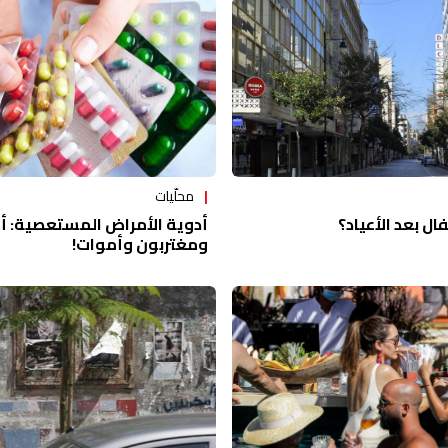
محلّيات
أدوية الأمراض المستعصية: 
ال بعد الأعياد؟
ومغتربون وأموات!