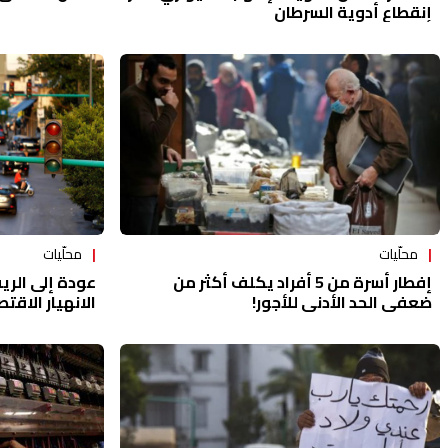
إنقطاع أدوية السرطان
محلّيات
محلّيات
إفطار أسرة من 5 أفراد يكلف أكثر من
عودة إلى الري
ضعفي الحد الأدنى للأجور!
الانهيار الاق