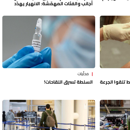
أجانب والفئات المهمّشة: الانهيار يهدّد
الأمن السكني
محلّيات
ء: 25 ألفاً فقط تلقوا الجرعة
السلطة تسرق اللقاحات!