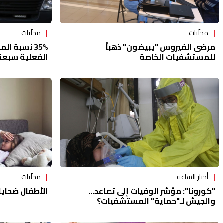
محلّيات
محلّيات
35% نسبة ا
مرضى الفيروس "يبيضون" ذهباً
الفعلية سبعة
للمستشفيات الخاصة
محلّيات
أخبار الساعة
الأطفال ضحايا 
"كورونا": مؤشّر الوفيات إلى تصاعد...
والجيش لـ"حماية" المستشفيات؟