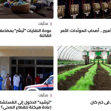
محلّيات
 دولاراً للـ 5 أمبير... أصحاب المولّدات: الأمر
عودة النفايات "تُبشّر" بمضاعف
القاتلة
محلّيات
 في خبر كان
"ترشيد" الدخول إلى المُستشفيا
إعادة هيكلة للقطاع الصحي؟