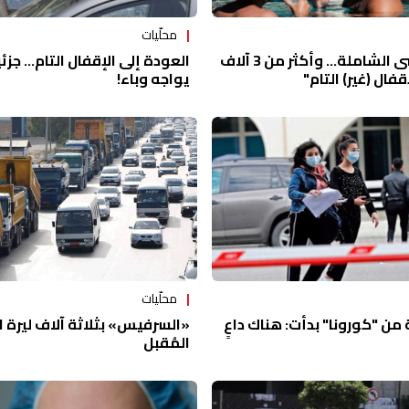
محلّيات
العودة إلى الإقفال التام... جزئياً
كورونا: الفوضى الشاملة... وأكثر من 3 آلاف
يواجه وباء!
فال (غير) التام"
محلّيات
«السرفيس» بثلاثة آلاف ليرة 
 من "كورونا" بدأت: هناك داعٍ
المُقبل