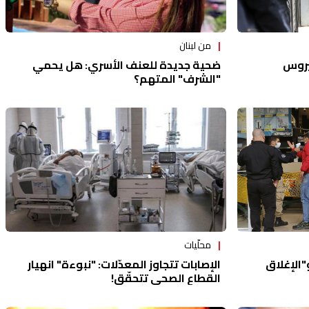
من لبنان
يروس
ضحية جديدة للعنف الأسري: هل يحمي
"الشرف" المتهم؟
محلّيات
الإصابات تتجاوز المعدّلات: "نبوءة" انهيار
"الإغلاق
القطاع الصحي تتحقّق!