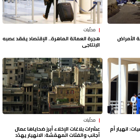
محلّيات
هجرة العمالة الماهرة.. الإقتصاد يفقد عصبه
ة الأمراض
الإنتاجي
محلّيات
عشرات بلاغات الإخلاء أبرز ضحاياها عمال
ت: انهيار أم
أجانب والفئات المهمّشة: الانهيار يهدّد