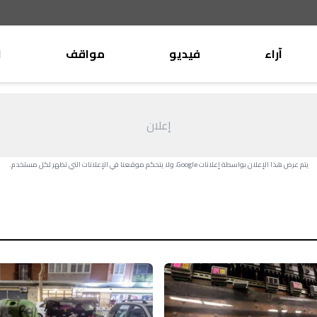
آراء
فيديو
مواقف
ا
موقف
وليد جنبلاط
الأنباء
تيمور جنبلاط
إعلان
كتّاب
الأنباء
التقدّمي
يتم عرض هذا الإعلان بواسطة إعلانات Google، ولا يتحكم موقعنا في الإعلانات التي تظهر لكل مستخدم.
منبر
مختارات
صحافة
أجنبية
بريد
القرّاء