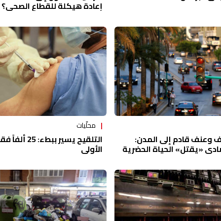
إعادة هيكلة للقطاع الصحي؟
محلّيات
التلقيح يسير ببط
ف وعنف قادم إلى المدن:
الأولى
تصادي «يقتل» الحياة الحضرية