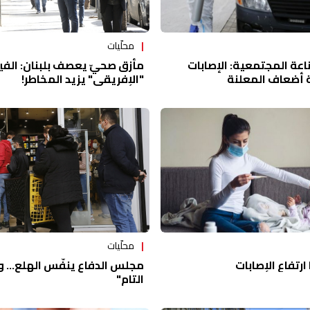
محلّيات
مأزق صحيّ يعصف بلبنان: الف
لمناعة المجتمعية: الإصابات
"الإفريقي" يزيد المخاطر!
 أضعاف المعلنة
محلّيات
ارتفاع الإصابات
مجلس الدفاع ينفّس الهلع... و
التام"