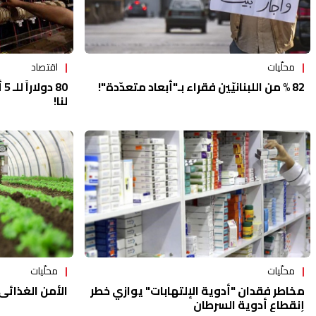
اقتصاد
محلّيات
80
82 % من اللبنانيّين فقراء بـ"أبعاد متعدّدة"!
لنا!
محلّيات
محلّيات
الأمن الغذائي
مخاطر فقدان "أدوية الإلتهابات" يوازي خطر
إنقطاع أدوية السرطان