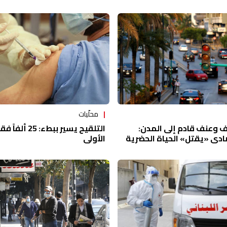
محلّيات
التلقيح يسير ببط
ف وعنف قادم إلى المدن:
الأولى
تصادي «يقتل» الحياة الحضرية