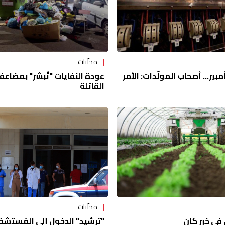
محلّيات
 دولاراً للـ 5 أمبير... أصحاب المولّدات: الأمر
عودة النفايات "تُبشّر" بمضاعف
القاتلة
محلّيات
 في خبر كان
"ترشيد" الدخول إلى المُستشفيا