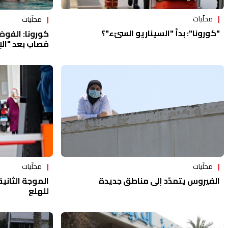
محلّيات
محلّيات
"كورونا": بدأ "السيناريو السيّء"؟
مُصاب بعد "الإق
محلّيات
محلّيات
الفيروس يتمدّد إلى مناطق جديدة
الموجة الثانية
للهلع