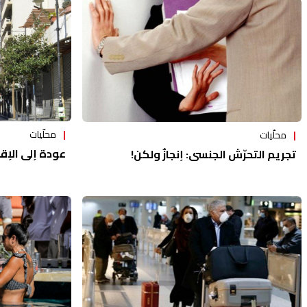
محلّيات
محلّيات
عودة إلى الإقف
تجريم التحرّش الجنسي: إنجازٌ ولكن!