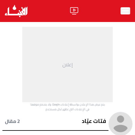
الرئيسية
الأخبار
آراء
إعلان
فيديو
مواقف
وليد جنبلاط
الحزب
يتم عرض هذا الإعلان بواسطة إعلانات Google، ولا يتحكم موقعنا
ابحث
في الإعلانات التي تظهر لكل مستخدم.
فتات عيّاد
2 مقال
ثقافة ومجتمع