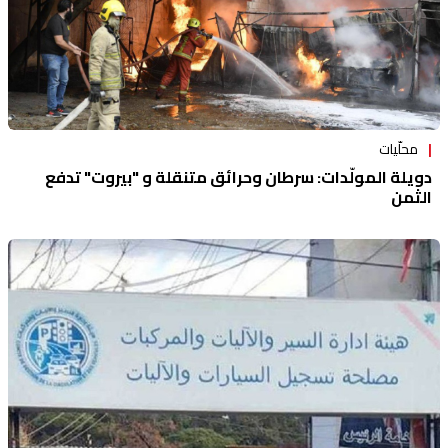
محلّيات
دويلة المولّدات: سرطان وحرائق متنقلة و "بيروت" تدفع
الثمن