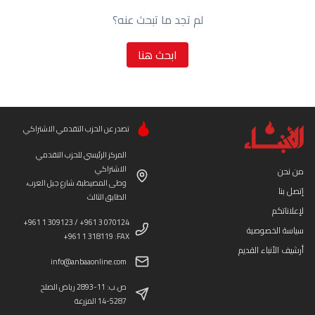
لم تجد ما تبحث عنه؟
ابحث هنا
تصدر عن الحزب التقدمي الاشتراكي
المركز الرئيسي للحزب التقدمي
الاشتراكي
من نحن
وطى المصيطبة، شارع جبل العرب،
إتصل بنا
الطابق الثالث
لإعلاناتكم
+961 1 309123 / +961 3 070124
سياسة الخصوصية
+961 1 318119 :FAX
أرشيف الأنباء القديم
info@anbaaonline.com
ص.ب: 11-2893 رياض الصلح
14-5287 المزرعة