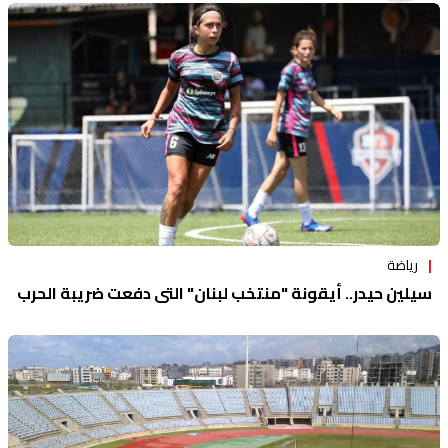
منوعات
رياضة
سيلين حيدر.. أيقونة "منتخب لبنان" التي دفعت ضريبة الحرب