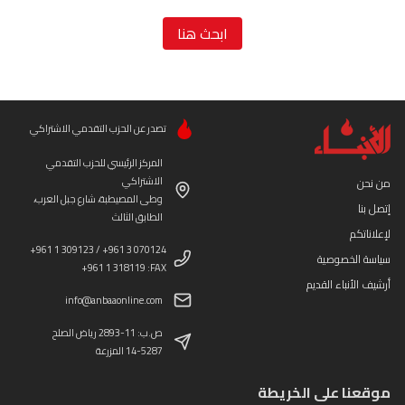
ابحث هنا
تصدر عن الحزب التقدمي الاشتراكي
المركز الرئيسي للحزب التقدمي
الاشتراكي
من نحن
وطى المصيطبة، شارع جبل العرب،
إتصل بنا
الطابق الثالث
لإعلاناتكم
+961 1 309123 / +961 3 070124
سياسة الخصوصية
+961 1 318119 :FAX
أرشيف الأنباء القديم
info@anbaaonline.com
ص.ب: 11-2893 رياض الصلح
14-5287 المزرعة
موقعنا على الخريطة