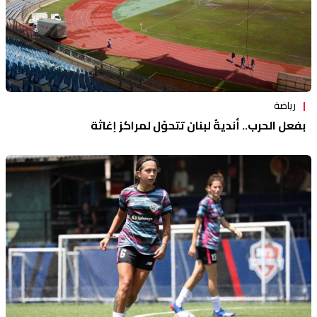
رياضة
بفعل الحرب.. أنديةُ لبنان تتحوّل لمراكزِ إغاثة