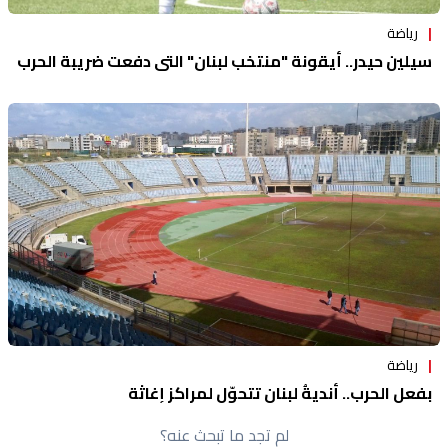
رياضة
سيلين حيدر.. أيقونة "منتخب لبنان" التي دفعت ضريبة الحرب
رياضة
بفعل الحرب.. أنديةُ لبنان تتحوّل لمراكزِ إغاثة
لم تجد ما تبحث عنه؟