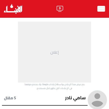
الرئيسية
الأخبار
آراء
إعلان
فيديو
مواقف
وليد جنبلاط
الحزب
يتم عرض هذا الإعلان بواسطة إعلانات Google، ولا يتحكم موقعنا
ابحث
في الإعلانات التي تظهر لكل مستخدم.
سامي نادر
5 مقال
ثقافة ومجتمع