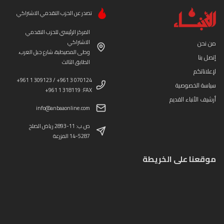
تصدر عن الحزب التقدمي الاشتراكي
المركز الرئيسي للحزب التقدمي
الاشتراكي
من نحن
وطى المصيطبة، شارع جبل العرب،
إتصل بنا
الطابق الثالث
لإعلاناتكم
+961 1 309123 / +961 3 070124
سياسة الخصوصية
+961 1 318119 :FAX
أرشيف الأنباء القديم
info@anbaaonline.com
ص.ب: 11-2893 رياض الصلح
14-5287 المزرعة
موقعنا على الخريطة