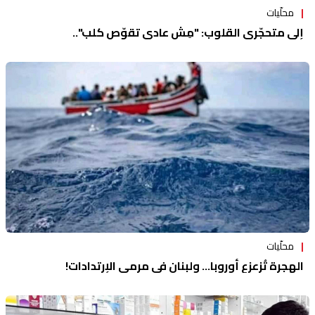
محلّيات
إلى متحجّري القلوب: "مِش عادي تقوّص كلب"..
محلّيات
الهجرة تُزعزع أوروبا... ولبنان في مرمى الإرتدادات!