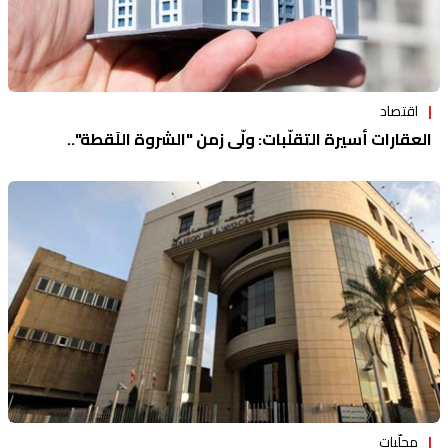
اقتصاد
العقارات أسيرة التقلّبات: ولّى زمن "الشروة اللَقطة"..
محلّيات