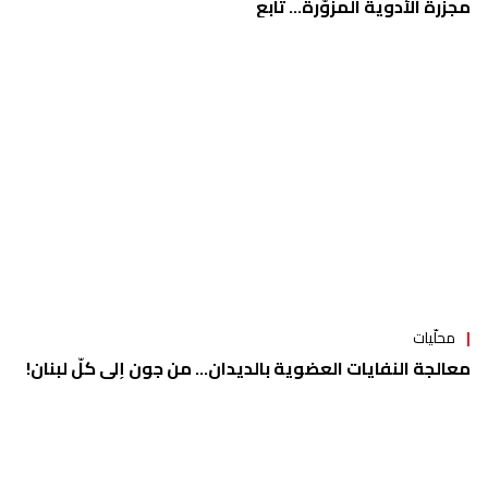
مجزرة الأدوية المزوّرة... تابع
محلّيات
معالجة النفايات العضوية بالديدان... من جون إلى كلّ لبنان!