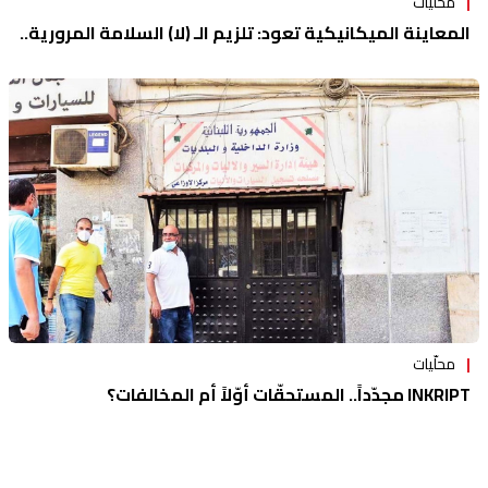
محلّيات
المعاينة الميكانيكية تعود: تلزيم الـ (لا) السلامة المرورية..
محلّيات
INKRIPT مجدّداً.. المستحقّات أوّلاً أم المخالفات؟