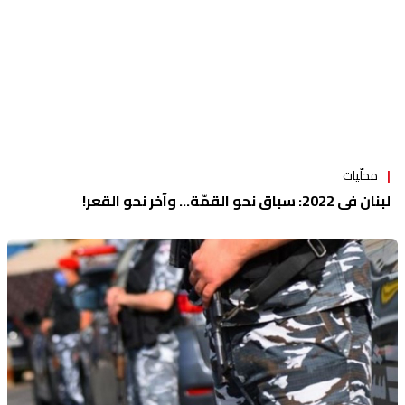
محلّيات
لبنان في 2022: سباق نحو القمّة... وآخر نحو القعر!