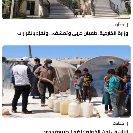
محلّيات
وزارة الخارجية: طغيان حزبي وتعسّف... وتفرّد بالقرارات
محلّيات
لبنان في زمن الكوليرا: لِصَبر الطبيعة حدود...