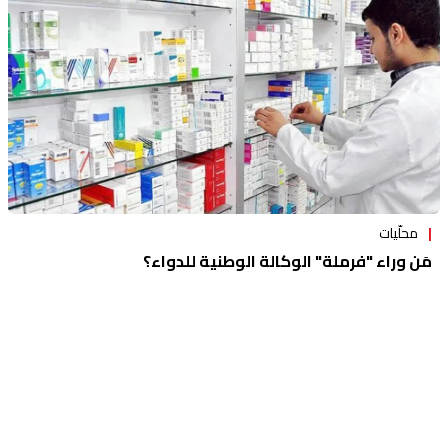
محلّيات
مَن وراء "فرملة" الوكالة الوطنية للدواء؟