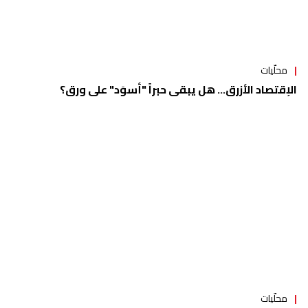
محلّيات
الإقتصاد الأزرق... هل يبقى حبراً "أسوَد" على ورق؟
محلّيات