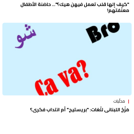
"كيف إلها قلب تعمل فيهن هيك؟"... حاضنة الأطفال
معنّفتهم!
محلّيات
مَزْجُ اللبناني للّغات: "بريستيج" أم انتداب فكري؟