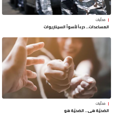
محلّيات
المساعدات... درءاً لأسوأ السيناريوات
محلّيات
الضحيّة هي... الضحيّة هو