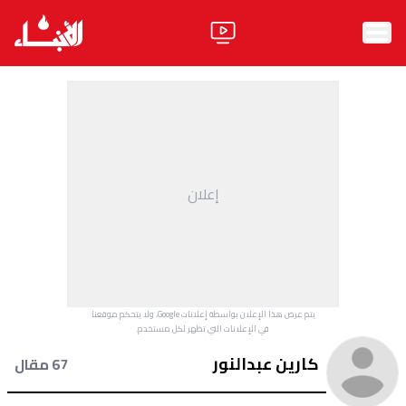
الرئيسية
الأخبار
آراء
إعلان
فيديو
مواقف
وليد جنبلاط
الحزب
يتم عرض هذا الإعلان بواسطة إعلانات Google، ولا يتحكم موقعنا
ابحث
في الإعلانات التي تظهر لكل مستخدم.
كارين عبدالنور
67 مقال
ثقافة ومجتمع