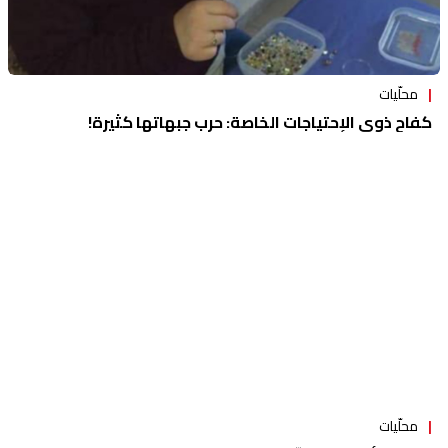
محلّيات
كفاح ذوي الإحتياجات الخاصة: حرب جبهاتها كثيرة!
محلّيات