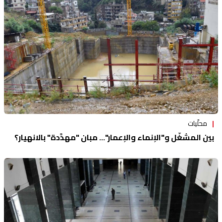
محلّيات
بين المشغّل و"الإنماء والإعمار"... مبانٍ "مهدَّدة" بالانهيار؟