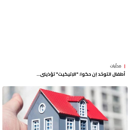
محلّيات
أطفال التوحّد إن حكوا: "الإتيكيت" تؤذيني...