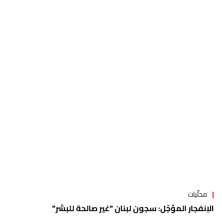
محلّيات
الإنفجار المؤجّل: سجون لبنان "غير صالحة للبشر"