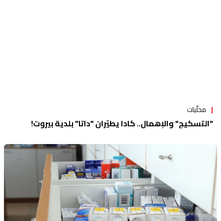
محلّيات
"التسكيج" والإهمال.. كادا يطيّران "داتا" بلدية بيروت!