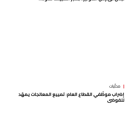
محلّيات
إضراب موظّفي القطاع العام: تمييع المعالجات يمهّد
للفوضى