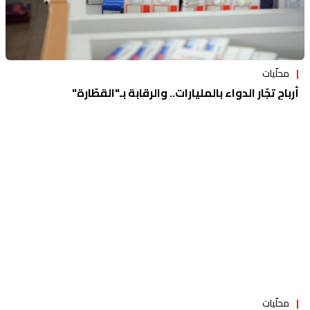
محلّيات
أرباح تجّار الدواء بالمليارات.. والرقابة بـ"القطّارة"
محلّيات