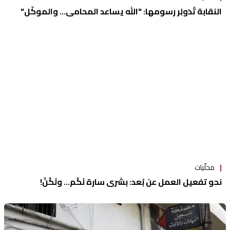
النقابة تُدَولِر رسومها: "الله يساعد المحامي... والموكّل"
محلّيات
نحو تفعيل العمل عن بُعد: بشرى سارة لَكُم... ولَكُنّ!