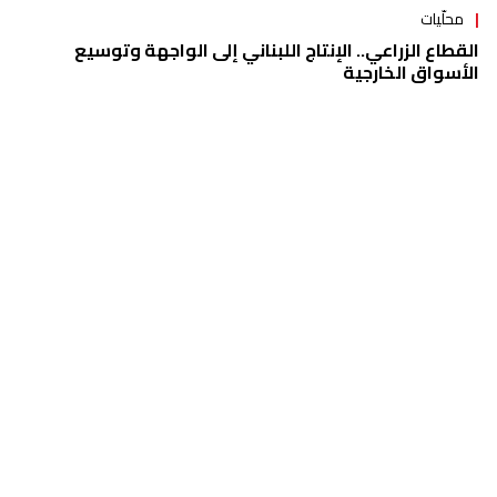
"ماما ما تخافي... نحنا بعدنا عايشين"
اقتصاد
توظيفات وتنفيعات... وسدود تبتلع الملايين