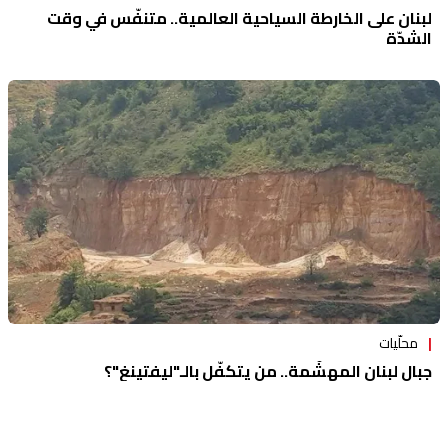
لبنان على الخارطة السياحية العالمية.. متنفّس في وقت
الشدّة
محلّيات
جبال لبنان المهشّمة.. من يتكفّل بالـ"ليفتينغ"؟