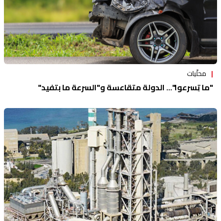
محلّيات
"ما تِسرعوا"... الدولة متقاعسة و"السرعة ما بِتفيد"