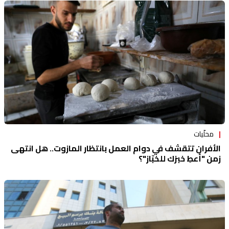
محلّيات
الأفران تتقشف في دوام العمل بانتظار المازوت.. هل انتهى
زمن "أعطِ خبزك للخبّاز"؟