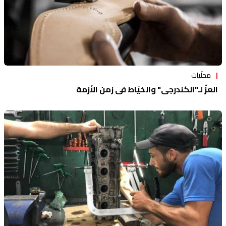
محلّيات
العزّ لـ"الكندرجي" والخيّاط في زمن الأزمة