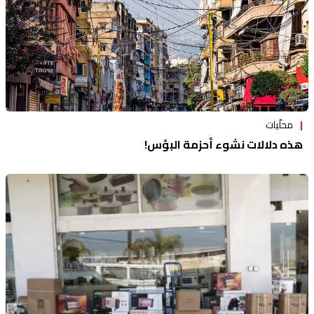
محلّيات
هذه دلالات نشوء أحزمة البؤس!