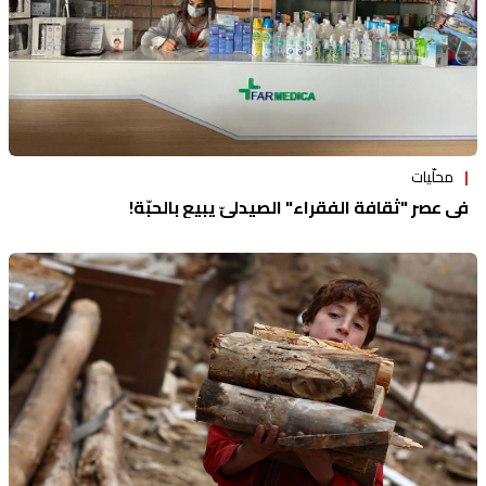
محلّيات
في عصر "ثقافة الفقراء" الصيدليّ يبيع بالحبّة!