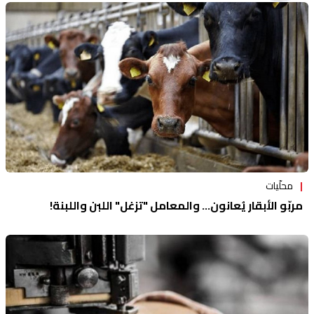
منوعات
محلّيات
مربّو الأبقار يُعانون... والمعامل "تزغل" اللبن واللبنة!