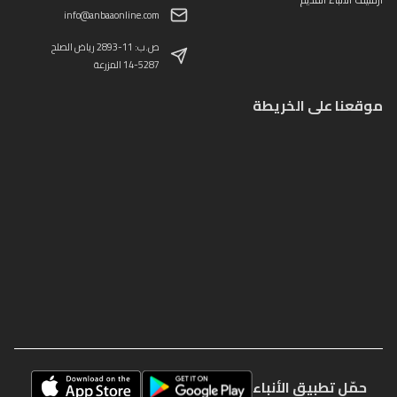
info@anbaaonline.com
ص.ب: 11-2893 رياض الصلح
14-5287 المزرعة
موقعنا على الخريطة
حمّل تطبيق الأنباء