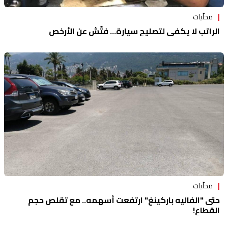
محلّيات
الراتب لا يكفي لتصليح سيارة... فتِّش عن الأرخص
محلّيات
حتى "الفاليه باركينغ" ارتفعت أسهمه.. مع تقلص حجم
القطاع!