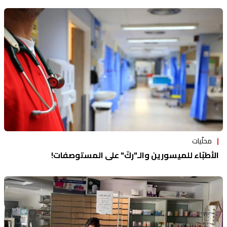
محلّيات
الأطبّاء للميسورين والـ"ركّ" على المستوصفات!