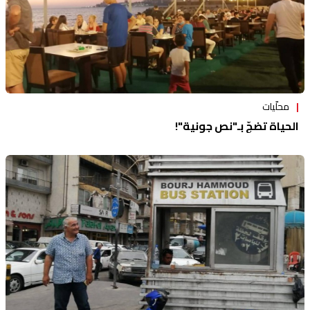
محلّيات
الحياة تضجّ بـ"نص جونية"!