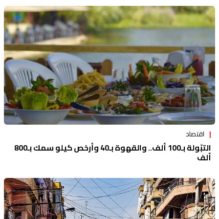
اقتصاد
التبّولة بـ100 ألف.. والقهوة بـ40 وأرخص كيلو سمك بـ800
ألف