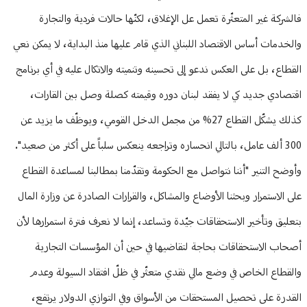
فالشركة غير المتعثّرة تعمل عل الإغلاق، لكنّها حالات فردية والتجارة
والخدمات أساس الاقتصاد اللبناني الذي قام عليها منذ البداية، لا يمكن نعي
القطاع، بل على العكس ندعو إلى تحسينه وتنميته والاتكال عليه في أي برنامج
اقتصادي جديد كي لا يفقد لبنان دوره وقيمته كصلة وصل بين القارات،
كذلك يشكّل القطاع 27% من مجمل الدخل القومي، ويوظّف ما يزيد عن
300 ألف عامل، بالتالي انحساره وتراجعه ينعكس سلباً على أكثر من صعيد".
وأوضح التنير "أننا نتواصل مع الحكومة وتقدّمنا بمطالبنا لمساعدة القطاع
على الاستمرار وبحثنا الأوضاع والمشاكل، والقرارات الصادرة عن وزارة المال
بتعليق وتأخير الاستحقاقات جيّدة وتساعد، إنما لا نعرف فترة استمرارها لأن
أصحاب الاستحقاقات بحاجة لتقاضيها في حين أن المؤسسات التجارية
والقطاع الخاص في وضع مالي نقدي متعثّر في ظلّ افتقاد السيولة وعدم
القدرة على تحصيل المستحقات من الأسواق وفي التوازي الدولار يرتفع،