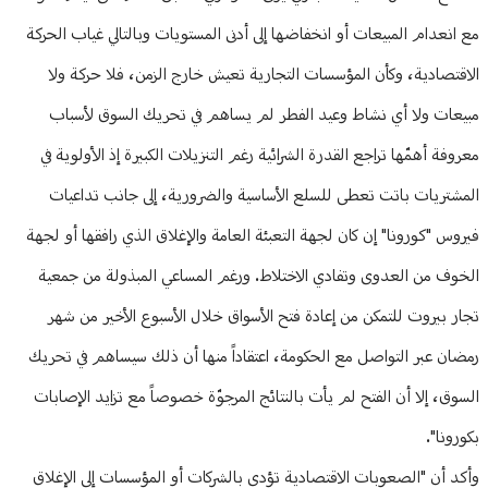
مع انعدام المبيعات أو انخفاضها إلى أدنى المستويات وبالتالي غياب الحركة
الاقتصادية، وكأن المؤسسات التجارية تعيش خارج الزمن، فلا حركة ولا
مبيعات ولا أي نشاط وعيد الفطر لم يساهم في تحريك السوق لأسباب
معروفة أهمّها تراجع القدرة الشرائية رغم التنزيلات الكبيرة إذ الأولوية في
المشتريات باتت تعطى للسلع الأساسية والضرورية، إلى جانب تداعيات
فيروس "كورونا" إن كان لجهة التعبئة العامة والإغلاق الذي رافقها أو لجهة
الخوف من العدوى وتفادي الاختلاط. ورغم المساعي المبذولة من جمعية
تجار بيروت للتمكن من إعادة فتح الأسواق خلال الأسبوع الأخير من شهر
رمضان عبر التواصل مع الحكومة، اعتقاداً منها أن ذلك سيساهم في تحريك
السوق، إلا أن الفتح لم يأت بالنتائج المرجوّة خصوصاً مع تزايد الإصابات
بكورونا".
وأكد أن "الصعوبات الاقتصادية تؤدي بالشركات أو المؤسسات إلى الإغلاق