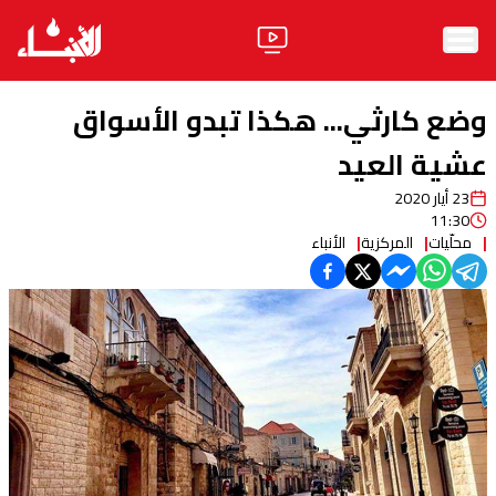
الرئيسية
وضع كارثي... هكذا تبدو الأسواق
الأخبار
عشية العيد
23 أيار 2020
آراء
11:30
محلّيات
المركزية
الأنباء
فيديو
مواقف
وليد جنبلاط
الحزب
ابحث
ثقافة ومجتمع