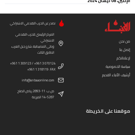
الإثنين، 08 نيسان 2024
تصدر عن الحزب التقدمي الاشتراكي
المركز الرئيسي للحزب التقدمي
الاشتراكي
من نحن
وطى المصيطبة، شارع جبل العرب،
إتصل بنا
الطابق الثالث
لإعلاناتكم
+961 1 309123 / +961 3 070124
سياسة الخصوصية
+961 1 318119 :FAX
أرشيف الأنباء القديم
info@anbaaonline.com
ص.ب: 11-2893 رياض الصلح
14-5287 المزرعة
موقعنا على الخريطة