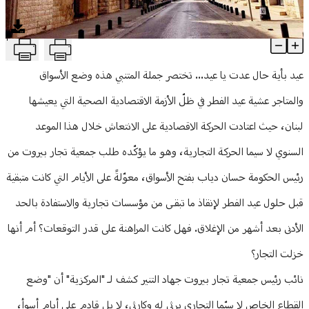
منوعات
T
وضع كارثي... هكذا تبدو الأسواق عشية العيد
Article Content
عيد بأية حال عدت يا عيد... تختصر جملة المتنبي هذه وضع الأسواق
والمتاجر عشية عيد الفطر في ظلّ الأزمة الاقتصادية الصحية التي يعيشها
لبنان، حيث اعتادت الحركة الاقصادية على الانتعاش خلال هذا الموعد
السنوي لا سيما الحركة التجارية، وهو ما يؤكّده طلب جمعية تجار بيروت من
رئيس الحكومة حسان دياب بفتح الأسواق، معوّلةً على الأيام التي كانت متبقية
قبل حلول عيد الفطر لإنقاذ ما تبقـى من مؤسسات تجارية والاستفادة بالحد
الأدنى بعد أشهر من الإغلاق. فهل كانت المراهنة على قدر التوقعات؟ أم أنها
خزلت التجار؟
نائب رئيس جمعية تجار بيروت جهاد التنير كشف لـ "المركزية" أن "وضع
القطاع الخاص لا سيّما التجاري يرثى له وكارثي، لا بل قادم على أيام أسوأ،