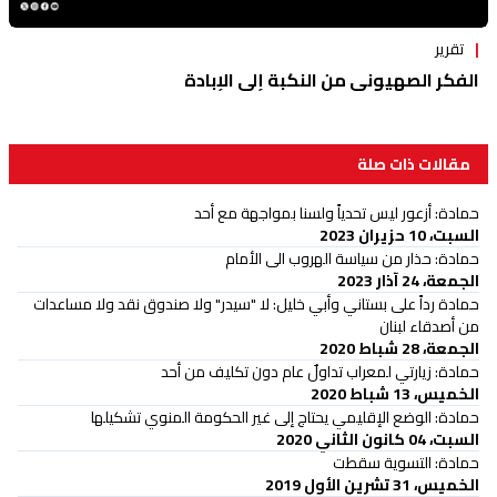
تقرير
الفكر الصهيوني من النكبة إلى الإبادة
مقالات ذات صلة
حمادة: أزعور ليس تحدياً ولسنا بمواجهة مع أحد
السبت، 10 حزيران 2023
حمادة: حذار من سياسة الهروب الى الأمام
الجمعة، 24 آذار 2023
حمادة رداً على بستاني وأبي خليل: لا "سيدر" ولا صندوق نقد ولا مساعدات
من أصدقاء لبنان
الجمعة، 28 شباط 2020
حمادة: زيارتي لمعراب تداولٌ عام دون تكليف من أحد
الخميس، 13 شباط 2020
حمادة: الوضع الإقليمي يحتاج إلى غير الحكومة المنوي تشكيلها
السبت، 04 كانون الثاني 2020
حمادة: التسوية سقطت
الخميس، 31 تشرين الأول 2019