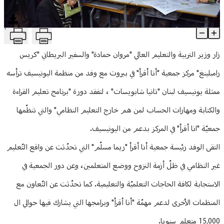
منوعات
T
حمادة ورامبلينغ يزوران مركز جمعية "أنا أقرأ"
Article Content
زار وزير التربية والتعليم العالي "مروان حمادة" والسفير البريطاني "كريس
رامبلينغ" مركز جمعية "أنا أقرأ" في بيروت مع وفد من منظمة اليونيسيف ترأسه
ممثلة يونيسيف لبنان "تانيا شابويسات" ، لتفقد دورة "برنامج تعليم القراءة
والكتابة ومهارات الحساب لمن هم خارج التعليم النظامي" والتي تنظّمها
جمعيّة "انا أقرأ" في المركز بدعم من اليونيسيف.
التقى الوفد رئيسة جمعية أنا أقرأ "ريما مسلّم" التي تحدّثت عن واقع التّعليم
غير النظامي في ظلّ أزمة النزوح ووضع المتعلمين، وعن دور الجمعية في
الاستجابة لكافة الحاجات التعلميّة والتعليمية. كما تحدّثت عن التّعاون مع
المنظمات الأخرى لدعم مهمّة "أنا أقرأ" وبرامجها التي يشارك فيها حوالي ال
15,000 متعلم سنويا.