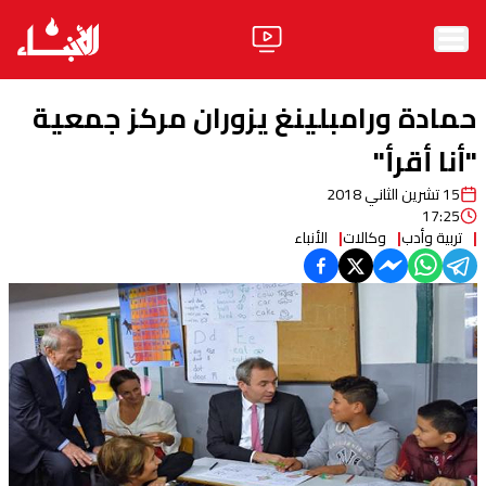
الرئيسية
حمادة ورامبلينغ يزوران مركز جمعية
الأخبار
"أنا أقرأ"
15 تشرين الثاني 2018
آراء
17:25
تربية وأدب
وكالات
الأنباء
فيديو
مواقف
وليد جنبلاط
الحزب
ابحث
ثقافة ومجتمع