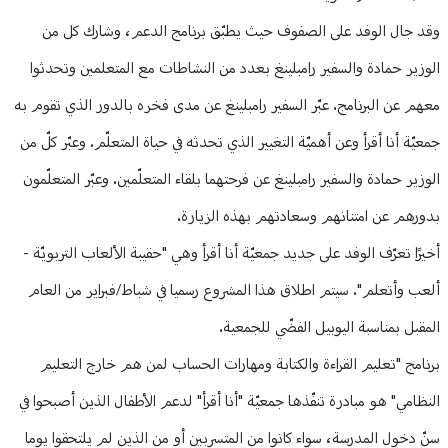
وقد جال الوفد على الصفوف حيث يطبّق برنامج الدعم، وشارك كل من
الوزير حمادة والسفير رامبلينغ بعدد من النشاطات مع المتعلمين وتحدثوا
معهم عن البرنامج. عبّر السفير رامبلينغ عن مدى فخره بالدور الذي تقوم به
جمعيّة أنا أقرأ وعن أهميّة التغيير الذي تحدثه في حياة المتعلّم. وعبّر كلّ من
الوزير حمادة والسفير رامبلينغ عن فرحتهما بلقاء المتعلّمين. وعبّر المتعلّمون
بدورهم عن امتنانهم وسعادتهم بهذه الزيارة.
أخيرًا تعرّف الوفد على جديد جمعيّة أنا أقرأ وهي "حقيبة الألعاب التربويّة -
ألعب وأتعلم". سيتم اطلاق هذا المشروع رسميا في شباط/فبراير من العام
المقبل بمناسبة اليوبيل الفضّي للجمعية.
برنامج "تعليم القراءة والكتابة ومهارات الحساب لمن هم خارج التعليم
النظامي" هو مبادرة تنفّذها جمعيّة "أنا أقرأ" لدعم الأطفال الذين أصبحوا في
سنّ دخول المدرسة، سواء كانوا من المتسربين أو من الذين لم يلتحقوا يوما