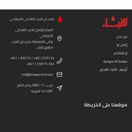
تصدر عن الحزب التقدمي الاشتراكي
المركز الرئيسي للحزب التقدمي
الاشتراكي
من نحن
وطى المصيطبة، شارع جبل العرب،
إتصل بنا
الطابق الثالث
لإعلاناتكم
+961 1 309123 / +961 3 070124
سياسة الخصوصية
+961 1 318119 :FAX
أرشيف الأنباء القديم
info@anbaaonline.com
ص.ب: 11-2893 رياض الصلح
14-5287 المزرعة
موقعنا على الخريطة