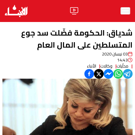
الرئيسية
شدياق: الحكومة فضّلت سد جوع
الأخبار
المتسلطين على المال العام
03 نيسان 2020
آراء
14:43
محلّيات
وكالات
الأنباء
فيديو
مواقف
وليد جنبلاط
الحزب
ابحث
ثقافة ومجتمع