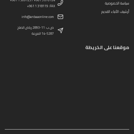
+961 1 309123 / +961 3 070124
سياسة الخصوصية
+961 1 318119 :FAX
أرشيف الأنباء القديم
info@anbaaonline.com
ص.ب: 11-2893 رياض الصلح
14-5287 المزرعة
موقعنا على الخريطة