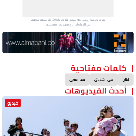
يتم عرض هذا الإعلان بواسطة إعلانات Google، ولا يتحكم موقعنا
في الإعلانات التي تظهر لكل مستخدم.
Advertisement Section
كلمات مفتاحية
لبنان
مي_شدياق
سد_بسري
أحدث الفيديوهات
فيديو