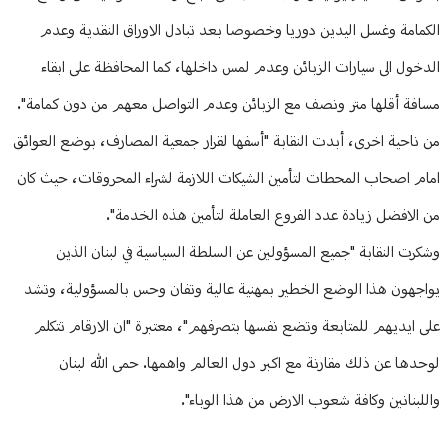
الكمامة وغسل اليدين دوريا وخصوصا بعد تبادل الاوراق النقدية وعدم
الدخول الى سيارات الزبائن وعدم لمس داخلها، كما المحافظة على ابقاء
مسافة أقلها متر ونصف مع الزبائن وعدم التواصل معهم من دون كمامة".
من ناحية اخرى، أبدت النقابة "أسفها لقرار جمعية المصارف، بوضع العوائق
امام اصحاب المحطات لتأمين الشيكات اللازمة لشراء المحروقات، حيث كان
من الافضل زيادة عدد الفروع العاملة لتأمين هذه الخدمة".
وشكرت النقابة "جميع المسؤولين عن السلطة السياسية في لبنان الذين
يواجهون هذا الوضع الخطير بمهنية عالية وتفان وحس بالمسؤولية، وتشد
على ايديهم للمتابعة وتضع نفسها بتصرفهم"، معتبرة "ان الارقام تتكلم
لوحدها عن ذلك مقارنة مع اكبر دول العالم واهمها. حمى الله لبنان
واللبنانين وكافة شعوب الارض من هذا الوباء".