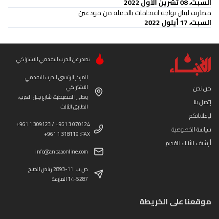
السبت، 08 تشرين الأول 2022
مصارف لبنان تواجه اقتحامات بالجملة من مودعين
السبت، 17 أيلول 2022
تصدر عن الحزب التقدمي الاشتراكي
المركز الرئيسي للحزب التقدمي
الاشتراكي
من نحن
وطى المصيطبة، شارع جبل العرب،
إتصل بنا
الطابق الثالث
لإعلاناتكم
+961 1 309123 / +961 3 070124
سياسة الخصوصية
+961 1 318119 :FAX
أرشيف الأنباء القديم
info@anbaaonline.com
ص.ب: 11-2893 رياض الصلح
14-5287 المزرعة
موقعنا على الخريطة