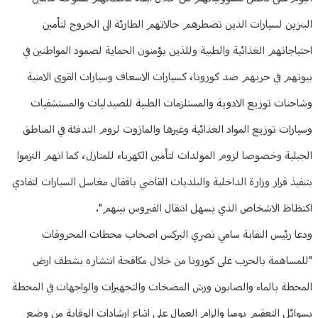
البنزين لسيارات الذين تضطرهم حالاتهم الطارئة الى الخروج لتأمين
احتياجاتهم الغذائية والطبية وللذين يؤمنون الحماية لصمود المواطنين في
بيوتهم في حربهم ضد كورونا، كسيارات الاسعاف وسيارات القوى الامنية
وشاحنات توزيع الادوية والمستلزمات الطبية للصيدليات والمستشفيات
وسيارات توزيع المواد الغذائية وغيرها والمازوت لزوم التدفئة في المناطق
الجبلية وخصوصا لزوم المولدات لتأمين الكهرباء للمنازل، كما انهم التزموا
بتنفيذ قرار وزارة الداخلية والبلديات القاضي باقفال مغاسل السيارات لتفادي
اكتظاظ الاشخاص الذي يسهل انتقال الفيروس بينهم".
ودعا رئيس النقابة سامي نصري البركس اصحاب محطات المحروقات
"للمساهمة بالحرب على كورونا من خلال مكافحة انتشاره بشطف ارض
المحطة بالماء والصابون ورش المضخات والتجهيزات والواجهات في المحطة
بسوائل التعقيم يوميا والزام العمال على اتباع ارشادات الوقاية من وضع