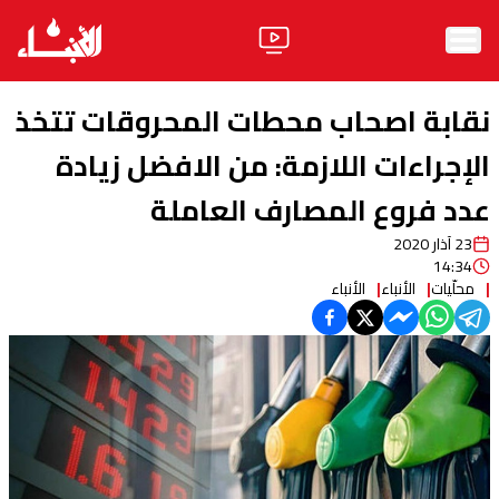
الرئيسية
نقابة اصحاب محطات المحروقات تتخذ
الأخبار
الإجراءات اللازمة: من الافضل زيادة
عدد فروع المصارف العاملة
آراء
23 آذار 2020
فيديو
14:34
محلّيات
الأنباء
الأنباء
مواقف
وليد جنبلاط
الحزب
ابحث
ثقافة ومجتمع