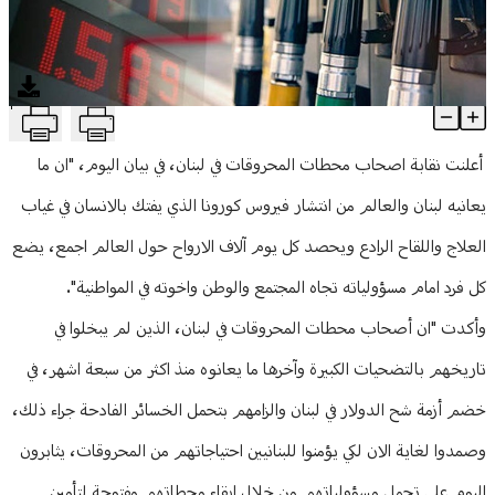
منوعات
T
نقابة اصحاب محطات المحروقات تتخذ الإجراءات اللازمة: من الافضل ز
Article Content
أعلنت نقابة اصحاب محطات المحروقات في لبنان، في بيان اليوم، "ان ما
يعانيه لبنان والعالم من انتشار فيروس كورونا الذي يفتك بالانسان في غياب
العلاج واللقاح الرادع ويحصد كل يوم آلاف الارواح حول العالم اجمع، يضع
كل فرد امام مسؤولياته تجاه المجتمع والوطن واخوته في المواطنية".
وأكدت "ان أصحاب محطات المحروقات في لبنان، الذين لم يبخلوا في
تاريخهم بالتضحيات الكبيرة وآخرها ما يعانوه منذ اكثر من سبعة اشهر، في
خضم أزمة شح الدولار في لبنان والزامهم بتحمل الخسائر الفادحة جراء ذلك،
وصمدوا لغاية الان لكي يؤمنوا للبنانيين احتياجاتهم من المحروقات، يثابرون
اليوم على تحمل مسؤولياتهم من خلال ابقاء محطاتهم مفتوحة لتأمين