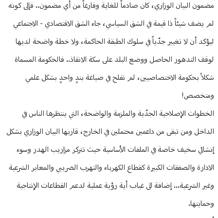
مضمون البيان الوزاري، كان صادماً للغاية وفارغاً من أي مضمون.. فإلى كونه
لم يضف شيئاً ذا قيمة في الشق السياسي، جاء الشق الاقتصادي - الاجتماعي
ليؤكد أن لا تغيير جدّياً في سلوك الطبقة الحاكمة، ولا خطة واضحة لديها
لوقف التدهور الحاصل ووضع البلد على سكة الانقاذ.. فالحكومة المسماة
شكلاً بحكومة الاختصاصيين، لم تفلح في صياغة بندٍ واحدٍ بشكل علمي
ومتخصص!
الخطوات الإصلاحية الجدّية والملزمة والواضحة، التي ينتظرها الناس في
الداخل ومن تبقى من داعمين محتملين في الخارج، قاربها البيان الوزاري بشكل
إنشائي سخيف خاصة في الملفات الأساسية حيث تتركز مزاريب الهدر وسوء
الادارة والصفقات الكبيرة كقطاع الكهرباء والتهرب الضريبي والمعابر الشرعية
وغير الشرعية... إضافة الى غياب أية رؤية عملية لدعم القطاعات الإنتاجية
وحمايتها.