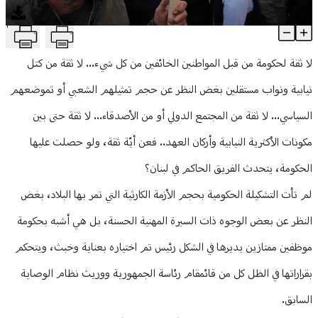
منوعات
T
لا ثقة بالدولة الفاشلة
Article Content
لا ثقة لحكومة من قبل المواطنين الخائفين من كل شيء... لا ثقة من كتل
نيابية ونواب مستقلين بغض النظر عن حجم تمثيلهم الشعبي أو تموضعهم
السياسي... لا ثقة من المجتمع الدولي أو من الأصدقاء... لا ثقة حتى بين
مكونات الأكثرية النيابية وأركان العهد.. فعن أيّة ثقة، ولو حصلت عليها
الحكومة، يتحدث الفريق الحاكم في لبنان؟
لم تأت التشكيلة الحكومية بحجم الأزمة الكارثية التي تمر بها البلاد، بغض
النظر عن بعض الوجوه ذات السيرة المهنية الحسنة، بل هي أشبه بحكومة
موظفين ممتازين يديرها في الشكل رئيس تم اختياره بعناية وخبث، ويتحكم
بقراراتها في الظل كل من قائمقام رئاسة الجمهورية ووريث نظام الوصاية
السابق.