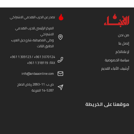
تصدر عن الحزب التقدمي الاشتراكي
المركز الرئيسي للحزب التقدمي
الاشتراكي
من نحن
وطى المصيطبة، شارع جبل العرب،
إتصل بنا
الطابق الثالث
لإعلاناتكم
+961 1 309123 / +961 3 070124
سياسة الخصوصية
+961 1 318119 :FAX
أرشيف الأنباء القديم
info@anbaaonline.com
ص.ب: 11-2893 رياض الصلح
14-5287 المزرعة
موقعنا على الخريطة