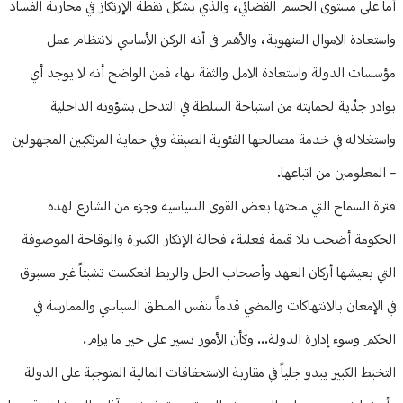
أما على مستوى الجسم القضائي، والذي يشكل نقطة الإرتكاز في محاربة الفساد
واستعادة الاموال المنهوبة، والأهم في أنه الركن الأساسي لانتظام عمل
مؤسسات الدولة واستعادة الامل والثقة بها، فمن الواضح أنه لا يوجد أي
بوادر جدّية لحمايته من استباحة السلطة في التدخل بشؤونه الداخلية
واستغلاله في خدمة مصالحها الفئوية الضيقة وفي حماية المرتكبين المجهولين
– المعلومين من اتباعها.
فترة السماح التي منحتها بعض القوى السياسية وجزء من الشارع لهذه
الحكومة أضحت بلا قيمة فعلية، فحالة الإنكار الكبيرة والوقاحة الموصوفة
التي يعيشها أركان العهد وأصحاب الحل والربط انعكست تشبثاً غير مسبوق
في الإمعان بالانتهاكات والمضي قدماً بنفس المنطق السياسي والممارسة في
الحكم وسوء إدارة الدولة... وكأن الأمور تسير على خير ما يرام.
التخبط الكبير يبدو جلياً في مقاربة الاستحقاقات المالية المتوجبة على الدولة