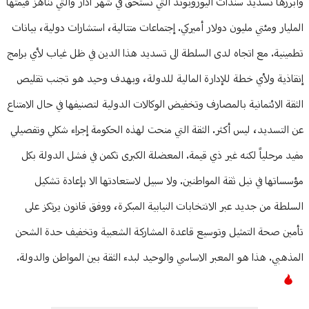
وأبرزها تسديد سندات اليوروبوند التي تستحق في شهر آذار والتي تناهز قيمتها
المليار ومئتي مليون دولار أميركي. إجتماعات متتالية، استشارات دولية، بيانات
تطمينية. مع اتجاه لدى السلطة الى تسديد هذا الدين في ظل غياب لأي برامج
إنقاذية ولأي خطة للإدارة المالية للدولة، وبهدف وحيد هو تجنب تقليص
الثقة الائتمانية بالمصارف وتخفيض الوكالات الدولية لتصنيفها في حال الامتناع
عن التسديد، ليس أكثر. الثقة التي منحت لهذه الحكومة إجراء شكلي وتفصيلي
مفيد مرحلياً لكنه غير ذي قيمة. المعضلة الكبرى تكمن في فشل الدولة بكل
مؤسساتها في نيل ثقة المواطنين. ولا سبيل لاستعادتها الا بإعادة تشكيل
السلطة من جديد عبر الانتخابات النيابية المبكرة، ووفق قانون يرتكز على
تأمين صحة التمثيل وتوسيع قاعدة المشاركة الشعبية وتخفيف حدة الشحن
المذهبي. هذا هو المعبر الاساسي والوحيد لبدء الثقة بين المواطن والدولة.