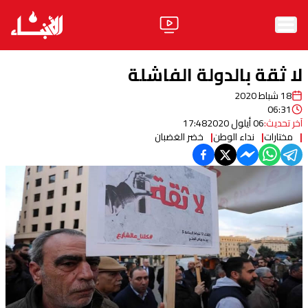
الرئيسية
لا ثقة بالدولة الفاشلة
الأخبار
18 شباط 2020
06:31
آراء
آخر تحديث:
06 أيلول 2020
17:48
مختارات
نداء الوطن
خضر الغضبان
فيديو
مواقف
وليد جنبلاط
الحزب
ابحث
ثقافة ومجتمع